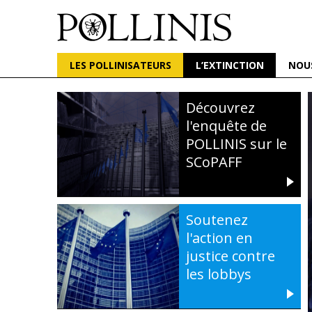
POLLINIS
ONG indépendante qui milite pour la protection d
LES POLLINISATEURS
L’EXTINCTION
NOU
Aller
au
Découvrez
contenu
l'enquête de
principal
POLLINIS sur le
SCoPAFF
Soutenez
l'action en
justice contre
les lobbys