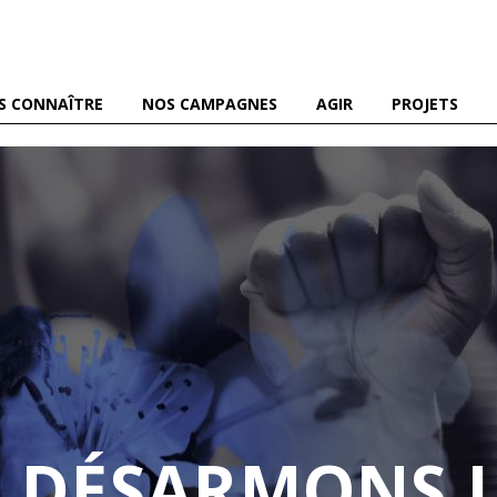
es abeilles domestiques et sauvages, et pour une agriculture
S CONNAÎTRE
NOS CAMPAGNES
AGIR
PROJETS
DÉSARMONS L