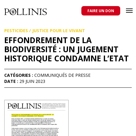
POLLINIS
ONG indépendante qui milite pour la protection des abeilles
domestiques et sauvages, et pour une agriculture qui respecte tous
FAIRE UN DON
les pollinisateurs
Aller
PESTICIDES
/
JUSTICE POUR LE VIVANT
au
contenu
EFFONDREMENT DE LA
principal
BIODIVERSITÉ : UN JUGEMENT
HISTORIQUE CONDAMNE L’ETAT
CATÉGORIES :
COMMUNIQUÉS DE PRESSE
DATE :
29 JUIN 2023