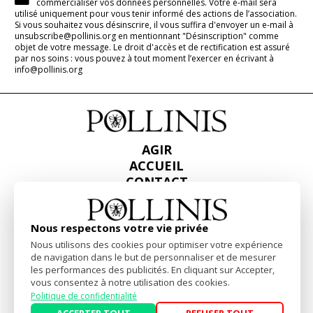
commercialiser vos données personnelles. Votre e-mail sera
utilisé uniquement pour vous tenir informé des actions de l’association.
Si vous souhaitez vous désinscrire, il vous suffira d'envoyer un e-mail à
unsubscribe@pollinis.org en mentionnant "Désinscription" comme
objet de votre message. Le droit d'accès et de rectification est assuré
par nos soins : vous pouvez à tout moment l’exercer en écrivant à
info@pollinis.org
AGIR
ACCUEIL
CONTACT
PRESSE
RAPPORTS & BILANS
Nous respectons votre vie privée
Nous utilisons des cookies pour optimiser votre expérience
Facebook
Linkedin
Instagram
de navigation dans le but de personnaliser et de mesurer
les performances des publicités. En cliquant sur Accepter,
vous consentez à notre utilisation des cookies.
Mentions Légales
-
Politique de confidentialité
Politique de confidentialité
Website by
akiprod