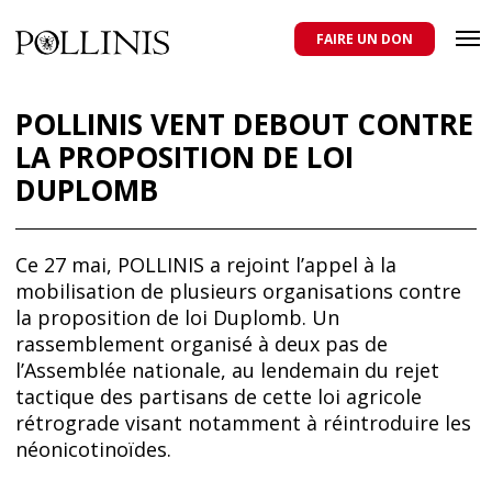
POLLINIS
ONG indépendante qui milite pour la protection des abeilles
domestiques et sauvages, et pour une agriculture qui respecte tous
FAIRE UN DON
les pollinisateurs
Aller
au
POLLINIS VENT DEBOUT CONTRE
contenu
LA PROPOSITION DE LOI
principal
DUPLOMB
Ce 27 mai, POLLINIS a rejoint l’appel à la
mobilisation de plusieurs organisations contre
la proposition de loi Duplomb. Un
rassemblement organisé à deux pas de
l’Assemblée nationale, au lendemain du rejet
tactique des partisans de cette loi agricole
rétrograde visant notamment à réintroduire les
néonicotinoïdes.