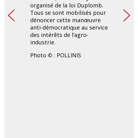
organisé de la loi Duplomb.
dizain
Tous se sont mobilisés pour
citoy
dénoncer cette manœuvre
inter
anti-démocratique au service
leur 
des intérêts de l’agro-
au re
industrie.
néoni
d’abei
Photo
©
: POLLINIS
Phot