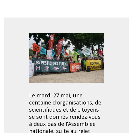
Le mardi 27 mai, une
POLLI
centaine d’organisations, de
pour 
scientifiques et de citoyens
propo
se sont donnés rendez-vous
dévas
à deux pas de l’Assemblée
pollin
nationale, suite au rejet
a ain