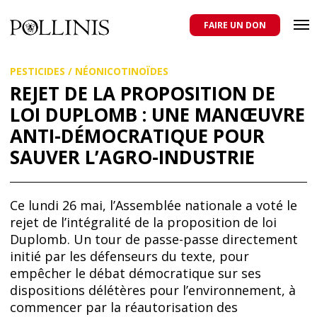
POLLINIS
ONG indépendante qui milite pour la protection des abeilles
domestiques et sauvages, et pour une agriculture qui respecte tous
FAIRE UN DON
les pollinisateurs
Aller
PESTICIDES
/
NÉONICOTINOÏDES
au
contenu
REJET DE LA PROPOSITION DE
principal
LOI DUPLOMB : UNE MANŒUVRE
ANTI-DÉMOCRATIQUE POUR
SAUVER L’AGRO-INDUSTRIE
Ce lundi 26 mai, l’Assemblée nationale a voté le
rejet de l’intégralité de la proposition de loi
Duplomb. Un tour de passe-passe directement
initié par les défenseurs du texte, pour
empêcher le débat démocratique sur ses
dispositions délétères pour l’environnement, à
commencer par la réautorisation des