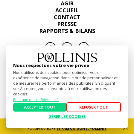
AGIR
ACCUEIL
CONTACT
PRESSE
RAPPORTS & BILANS
Facebook
Linkedin
Instagram
Mentions Légales
-
Politique de confidentialité
Nous respectons votre vie privée
Website by
akiprod
Nous utilisons des cookies pour optimiser votre
expérience de navigation dans le but de personnaliser et
de mesurer les performances des publicités. En cliquant
sur Accepter, vous consentez à notre utilisation des
cookies.
Politique de confidentialité
ACCEPTER TOUT
REFUSER TOUT
GÉRER LES COOKIES
SOUTENEZ NOS ACTIONS POUR LA DÉFENSE DES
POLLINISATEURS.
JE FAIS UN DON À POLLINIS