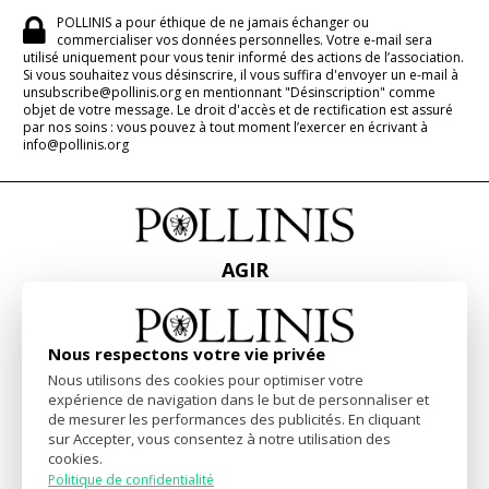
POLLINIS a pour éthique de ne jamais échanger ou
commercialiser vos données personnelles. Votre e-mail sera
utilisé uniquement pour vous tenir informé des actions de l’association.
Si vous souhaitez vous désinscrire, il vous suffira d'envoyer un e-mail à
unsubscribe@pollinis.org en mentionnant "Désinscription" comme
objet de votre message. Le droit d'accès et de rectification est assuré
par nos soins : vous pouvez à tout moment l’exercer en écrivant à
info@pollinis.org
AGIR
ACCUEIL
CONTACT
PRESSE
Nous respectons votre vie privée
RAPPORTS & BILANS
Nous utilisons des cookies pour optimiser votre
expérience de navigation dans le but de personnaliser et
de mesurer les performances des publicités. En cliquant
Facebook
Linkedin
Instagram
sur Accepter, vous consentez à notre utilisation des
cookies.
Politique de confidentialité
Mentions Légales
-
Politique de confidentialité