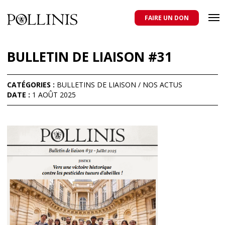
POLLINIS
ONG indépendante qui milite pour la protection des abeilles
domestiques et sauvages, et pour une agriculture qui respecte tous
FAIRE UN DON
les pollinisateurs
Aller
au
BULLETIN DE LIAISON #31
contenu
principal
CATÉGORIES :
BULLETINS DE LIAISON
/
NOS ACTUS
DATE :
1 AOÛT 2025