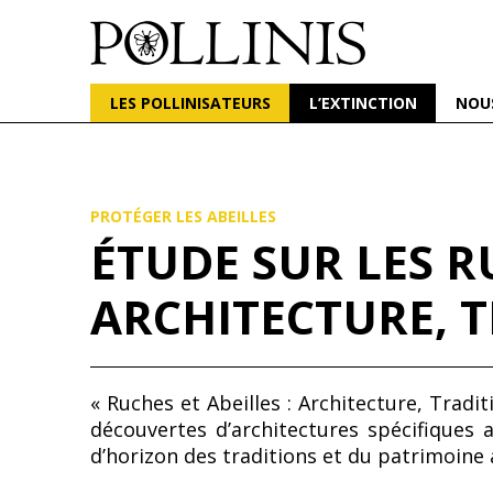
POLLINIS
ONG indépendante qui milite pour la protection d
LES POLLINISATEURS
L’EXTINCTION
NOU
Aller
au
contenu
principal
PROTÉGER LES ABEILLES
ÉTUDE SUR LES RU
ARCHITECTURE, 
« Ruches et Abeilles : Architecture, Tradi
découvertes d’architectures spécifiques
d’horizon des traditions et du patrimoine 