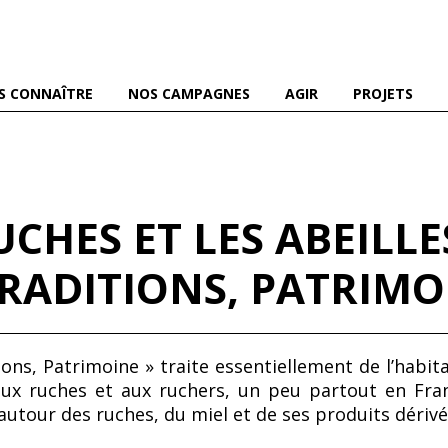
es abeilles domestiques et sauvages, et pour une agriculture
S CONNAÎTRE
NOS CAMPAGNES
AGIR
PROJETS
CHES ET LES ABEILLES
TRADITIONS, PATRIMO
tions, Patrimoine » traite essentiellement de l’habit
 aux ruches et aux ruchers, un peu partout en Fra
autour des ruches, du miel et de ses produits dérivé