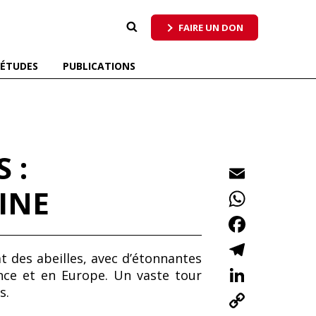
 qui respecte tous les pollinisateurs
FAIRE UN DON
ÉTUDES
PUBLICATIONS
 :
E
m
INE
W
ai
h
F
l
at
ac
T
at des abeilles, avec d’étonnantes
s
e
el
Li
nce et en Europe. Un vaste tour
A
b
e
n
s.
C
p
o