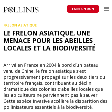
POLLINIS
ONG indépendante qui milite pour la protection des abeilles
domestiques et sauvages, et pour une agriculture qui respecte tous
FAIRE UN DON
les pollinisateurs
Aller
FRELON ASIATIQUE
au
contenu
LE FRELON ASIATIQUE, UNE
principal
MENACE POUR LES ABEILLES
LOCALES ET LA BIODIVERSITÉ
Arrivé en France en 2004 à bord d’un bateau
venu de Chine, le frelon asiatique s’est
progressivement propagé sur les deux tiers du
territoire français, contribuant au déclin
dramatique des colonies d’abeilles locales que
les apiculteurs ne parviennent pas à sauver.
Cette espèce invasive accélère la disparition des
pollinisateurs essentiels à la biodiversité.