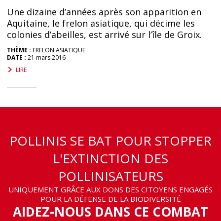
Une dizaine d’années après son apparition en
Aquitaine, le frelon asiatique, qui décime les
colonies d’abeilles, est arrivé sur l’île de Groix.
THÈME :
FRELON ASIATIQUE
DATE :
21 mars 2016
LIRE
POLLINIS SE BAT POUR STOPPER
L'EXTINCTION DES
POLLINISATEURS
UNIQUEMENT GRÂCE AUX DONS DES CITOYENS ENGAGÉS
POUR LA DÉFENSE DE LA BIODIVERSITÉ
AIDEZ-NOUS DANS CE COMBAT