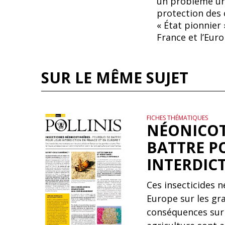
un problème urg
protection des 
« État pionnier
France et l’Eur
SUR LE MÊME SUJET
FICHES THÉMATIQUES
NÉONICOT
BATTRE P
INTERDICT
Ces insecticides n
Europe sur les gr
conséquences sur 