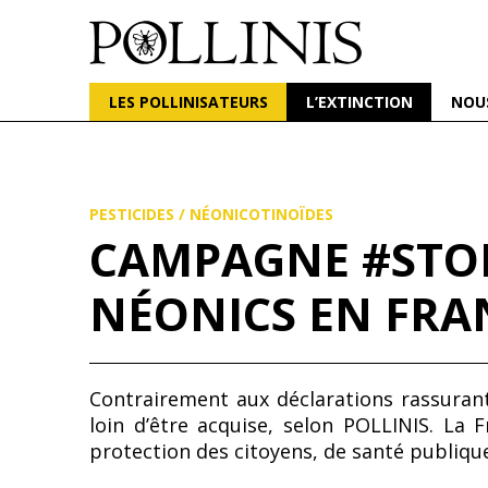
POLLINIS
ONG indépendante qui milite pour la protection d
LES POLLINISATEURS
L’EXTINCTION
NOU
Aller
au
contenu
principal
PESTICIDES
/
NÉONICOTINOÏDES
CAMPAGNE #STOP
NÉONICS EN FRAN
Contrairement aux déclarations rassurant
loin d’être acquise, selon POLLINIS. La 
protection des citoyens, de santé publiqu