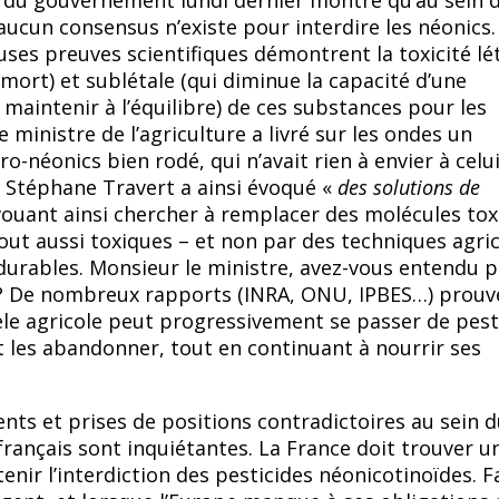
 du gouvernement lundi dernier montre qu’au sein 
cun consensus n’existe pour interdire les néonics.
es preuves scientifiques démontrent la toxicité lé
 mort) et sublétale (qui diminue la capacité d’une
 maintenir à l’équilibre) de ces substances pour les
le ministre de l’agriculture a livré sur les ondes un
-néonics bien rodé, qui n’avait rien à envier à celu
e. Stéphane Travert a ainsi évoqué «
des solutions de
vouant ainsi chercher à remplacer des molécules to
tout aussi toxiques – et non par des techniques agri
 durables. Monsieur le ministre, avez-vous entendu p
 ? De nombreux rapports (INRA, ONU, IPBES…) prouv
e agricole peut progressivement se passer de pest
 les abandonner, tout en continuant à nourrir ses
ts et prises de positions contradictoires au sein d
ançais sont inquiétantes. La France doit trouver u
nir l’interdiction des pesticides néonicotinoïdes. F