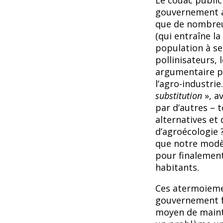
Le couac public
gouvernement au
que de nombreus
(qui entraîne la
population à se
pollinisateurs, 
argumentaire pro
l’agro-industri
substitution
», a
par d’autres – 
alternatives et
d’agroécologie
que notre modèl
pour finalement
habitants.
Ces atermoiemen
gouvernement fr
moyen de mainte