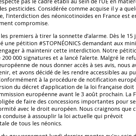
respecte pas le cadre établi au sein de l’UE en matièr
es pesticides. Considérée comme acquise il y a que
, l’interdiction des néonicotinoïdes en France est e
sement compromise.
es premiers à tirer la sonnette d’alarme. Dès le 15 
cé une pétition #STOPNÉONICS demandant aux mini
engager à maintenir cette interdiction. Notre pétiti
e 200 000 signatures et a lancé l’alerte. Malgré le ref
européenne de nous donner accès à ses avis, nous a
enir, et avons décidé de les rendre accessibles au pu
 Conformément à la procédure de notification europ
sion du décret d’application de la loi française doit
mmission européenne avant le 3 août prochain. La 
bligée de faire des concessions importantes pour se
rmité avec le droit européen. Nous craignons que c
 conduise à assouplir la loi actuelle qui prévoit
otale de tous les néonics.