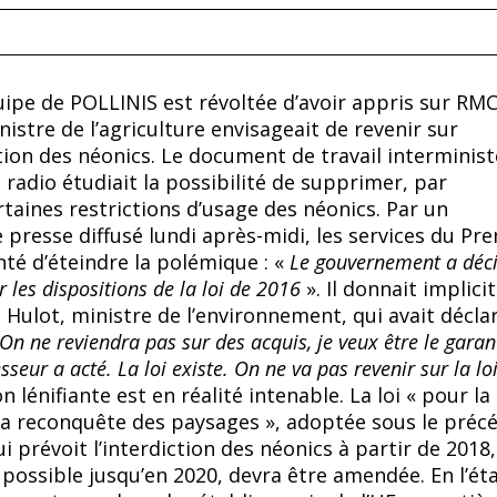
uipe de POLLINIS est révoltée d’avoir appris sur RMC
nistre de l’agriculture envisageait de revenir sur
ction des néonics. Le document de travail interminist
 radio étudiait la possibilité de supprimer, par
taines restrictions d’usage des néonics. Par un
resse diffusé lundi après-midi, les services du Pr
nté d’éteindre la polémique : «
Le gouvernement a déc
r les dispositions de la loi de 2016
». Il donnait implic
s Hulot, ministre de l’environnement, qui avait décla
On ne reviendra pas sur des acquis, je veux être le garan
eur a acté. La loi existe. On ne va pas revenir sur la lo
n lénifiante est en réalité intenable. La loi « pour la
 la reconquête des paysages », adoptée sous le préc
 prévoit l’interdiction des néonics à partir de 2018,
possible jusqu’en 2020, devra être amendée. En l’ét