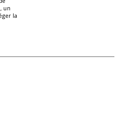
de
, un
éger la