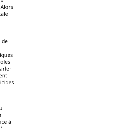
du
 Alors
tale
i de
xiques
coles
arler
ent
icides
u
n
ace à