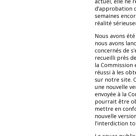
actuel, elle ne 
d’approbation d
semaines encore
réalité sérieu
Nous avons été l
nous avons lan
concernés de s’
recueilli près d
la Commission 
réussi à les obt
sur notre site.
une nouvelle ver
envoyée à la Co
pourrait être o
mettre en confo
nouvelle version
l’interdiction t