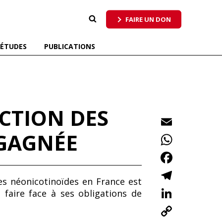
 qui respecte tous les pollinisateurs
FAIRE UN DON
ÉTUDES
PUBLICATIONS
CTION DES
E
m
 GAGNÉE
W
ai
h
F
l
at
ac
T
es néonicotinoïdes en France est
s
e
el
Li
 faire face à ses obligations de
A
b
e
n
C
p
o