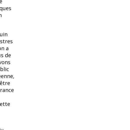
e
lques
n
juin
stres
on a
us de
vons
blic
éenne,
 être
France
ette