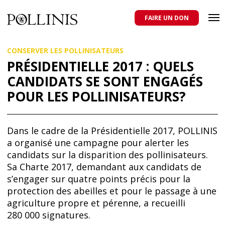
POLLINIS
ONG indépendante qui milite pour la protection des abeilles
domestiques et sauvages, et pour une agriculture qui respecte tous
FAIRE UN DON
les pollinisateurs
Aller
CONSERVER LES POLLINISATEURS
au
contenu
PRÉSIDENTIELLE 2017 : QUELS
principal
CANDIDATS SE SONT ENGAGÉS
POUR LES POLLINISATEURS?
Dans le cadre de la Présidentielle 2017, POLLINIS
a organisé une campagne pour alerter les
candidats sur la disparition des pollinisateurs.
Sa Charte 2017, demandant aux candidats de
s’engager sur quatre points précis pour la
protection des abeilles et pour le passage à une
agriculture propre et pérenne, a recueilli
280 000 signatures.