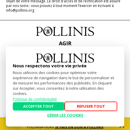
objet de votre message. Le droit d'accès et de rectification est assuré
par nos soins : vous pouvez à tout moment l’exercer en écrivant à
info@pollinis.org
AGIR
ACCUEIL
CONTACT
PRESSE
Nous respectons votre vie privée
RAPPORTS & BILANS
Nous utilisons des cookies pour optimiser votre
expérience de navigation dans le but de personnaliser et
de mesurer les performances des publicités. En cliquant
Facebook
Linkedin
Instagram
sur Accepter, vous consentez à notre utilisation des
cookies.
Politique de confidentialité
Mentions Légales
-
Politique de confidentialité
ACCEPTER TOUT
REFUSER TOUT
Website by
akiprod
GÉRER LES COOKIES
SOUTENEZ NOS ACTIONS POUR LA DÉFENSE DES
POLLINISATEURS.
JE FAIS UN DON À POLLINIS