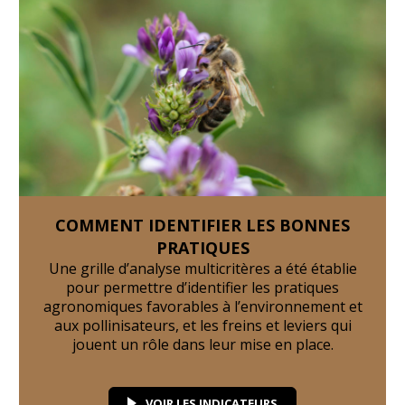
COMMENT IDENTIFIER LES BONNES
PRATIQUES
Une grille d’analyse multicritères a été établie
pour permettre d’identifier les pratiques
agronomiques favorables à l’environnement et
aux pollinisateurs, et les freins et leviers qui
jouent un rôle dans leur mise en place.
VOIR LES INDICATEURS