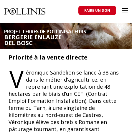
POLLINIS
ONG indépendante qui milite pour la protection des abeilles
domestiques et sauvages, et pour une agriculture qui respecte tous
FAIRE UN DON
les pollinisateurs
Aller
au
PROJET TERRES DE POLLINISATEURS
BERGERIE ENLAUZE
contenu
DEL BOSC
principal
Priorité à la vente directe
V
éronique Sandelion se lance à 38 ans
dans le métier d’agricultrice, en
reprenant une exploitation de 48
hectares par le biais d’un CEFI (Contrat
Emploi Formation Installation). Dans cette
ferme du Tarn, à une vingtaine de
kilomètres au nord-ouest de Castres,
Véronique élève des brebis Romane en
pâturage tournant, en garantissant