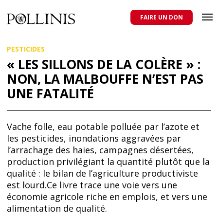
POLLINIS
ONG indépendante qui milite pour la protection des abeilles
domestiques et sauvages, et pour une agriculture qui respecte tous
FAIRE UN DON
les pollinisateurs
Aller
PESTICIDES
au
contenu
« LES SILLONS DE LA COLÈRE » :
principal
NON, LA MALBOUFFE N’EST PAS
UNE FATALITÉ
Vache folle, eau potable polluée par l’azote et
les pesticides, inondations aggravées par
l’arrachage des haies, campagnes désertées,
production privilégiant la quantité plutôt que la
qualité : le bilan de l’agriculture productiviste
est lourd.Ce livre trace une voie vers une
économie agricole riche en emplois, et vers une
alimentation de qualité.