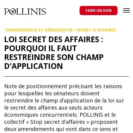
POLLINIS
ONG indépendante qui milite pour la protection des abeilles
domestiques et sauvages, et pour une agriculture qui respecte tous
FAIRE UN DON
les pollinisateurs
Aller
TRANSPARENCE ET DÉMOCRATIE
/
SECRET D'AFFAIRES
au
contenu
LOI SECRET DES AFFAIRES :
principal
POURQUOI IL FAUT
RESTREINDRE SON CHAMP
D’APPLICATION
Note de positionnement précisant les raisons
pour lesquelles les sénateurs doivent
restreindre le champ d’application de la loi sur
le secret des affaires aux seuls acteurs
économiques concurrentiels. POLLINIS et le
collectif « Stop secret d'affaires » proposent
deux amendements qui vont dans ce sens et