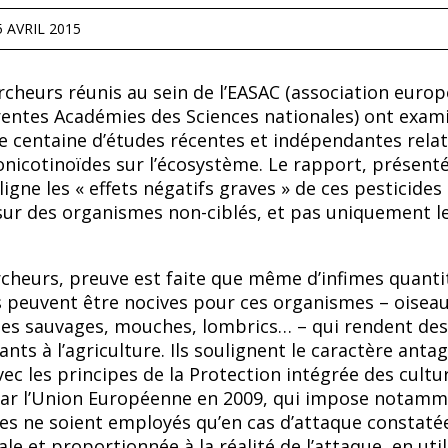
5 AVRIL 2015
rcheurs réunis au sein de lʼEASAC (association euro
rentes Académies des Sciences nationales) ont exam
e centaine dʼétudes récentes et indépendantes relat
onicotinoïdes sur lʼécosystème. Le rapport, présenté
ligne les « effets négatifs graves » de ces pesticides
ur des organismes non-ciblés, et pas uniquement l
rcheurs, preuve est faite que même dʼinfimes quanti
 peuvent être nocives pour ces organismes – oiseau
lles sauvages, mouches, lombrics… – qui rendent des
nts à lʼagriculture. Ils soulignent le caractère anta
vec les principes de la Protection intégrée des cultu
 par l’Union Européenne en 2009, qui impose notam
des ne soient employés quʼen cas d’attaque constaté
e et proportionnée à la réalité de l’attaque, en util