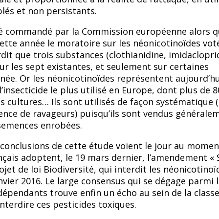
blés et non persistants.
té commandé par la Commission européenne alors qu
cette année le moratoire sur les néonicotinoïdes vot
rdit que trois substances (clothianidine, imidaclopri
r les sept existantes, et seulement sur certaines
nnée. Or les néonicotinoïdes représentent aujourdʼhu
ʼinsecticide le plus utilisé en Europe, dont plus de 
 cultures… Ils sont utilisés de façon systématique (q
ence de ravageurs) puisquʼils sont vendus générale
semences enrobées.
es conclusions de cette étude voient le jour au mome
nçais adoptent, le 19 mars dernier, lʼamendement «
jet de loi Biodiversité, qui interdit les néonicotinoï
anvier 2016. Le large consensus qui se dégage parmi 
ndépendants trouve enfin un écho au sein de la class
nterdire ces pesticides toxiques.