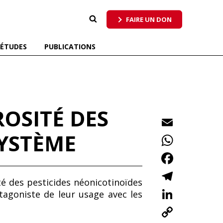
 qui respecte tous les pollinisateurs
FAIRE UN DON
ÉTUDES
PUBLICATIONS
ROSITÉ DES
E
m
SYSTÈME
W
ai
h
F
l
at
ac
T
 des pesticides néonicotinoïdes
s
e
el
Li
tagoniste de leur usage avec les
A
b
e
n
C
p
o