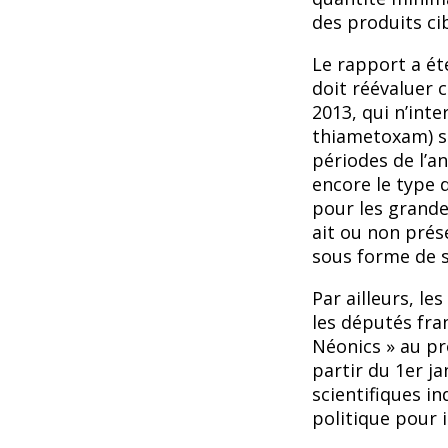
des produits ci
Le rapport a é
doit réévaluer 
2013, qui nʼinte
thiametoxam) su
périodes de lʼa
encore le type d
pour les grandes
ait ou non prés
sous forme de 
Par ailleurs, l
les députés fra
Néonics » au pro
partir du 1er j
scientifiques i
politique pour i