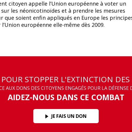
t citoyen appelle lʼUnion européenne à voter un
 sur les néonicotinoïdes et à prendre les mesures
r que soient enfin appliqués en Europe les principes
r l’Union européenne elle-même dès 2009.
T POUR STOPPER L'EXTINCTION DES
 AUX DONS DES CITOYENS ENGAGÉS POUR LA DÉFENSE D
AIDEZ-NOUS DANS CE COMBAT
JE FAIS UN DON