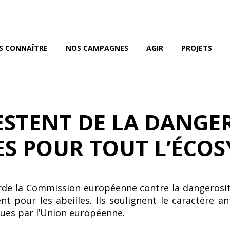
es abeilles domestiques et sauvages, et pour une agriculture
S CONNAÎTRE
NOS CAMPAGNES
AGIR
PROJETS
ESTENT DE LA DANGE
S POUR TOUT LʼÉCO
de la Commission européenne contre la dangerosité
t pour les abeilles. Ils soulignent le caractère an
mues par lʼUnion européenne.