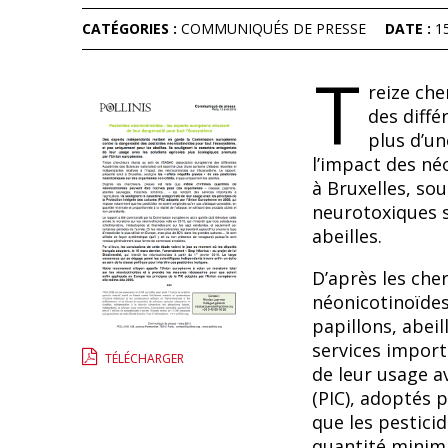
CATÉGORIES :
COMMUNIQUÉS DE PRESSE
DATE :
1
T
reize che
des diffé
plus dʼun
lʼimpact des né
à Bruxelles, sou
neurotoxiques s
abeilles.
Dʼaprès les che
néonicotinoïdes
papillons, abei
services importa
TÉLÉCHARGER
de leur usage a
(PIC), adoptés
que les pestici
quantité minimal