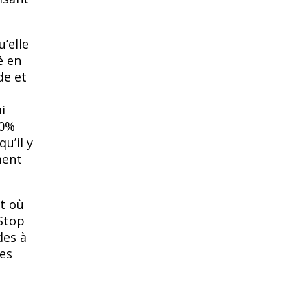
ʼelle
é en
de et
i
80%
uʼil y
ment
nt où
 Stop
des à
les
e