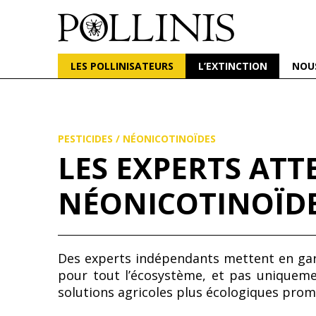
POLLINIS
ONG indépendante qui milite pour la protection d
LES POLLINISATEURS
L’EXTINCTION
NOU
Aller
au
contenu
principal
PESTICIDES
/
NÉONICOTINOÏDES
LES EXPERTS ATT
NÉONICOTINOÏDE
Des experts indépendants mettent en gar
pour tout lʼécosystème, et pas uniquemen
solutions agricoles plus écologiques pro