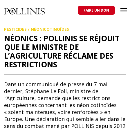
POLLINIS
ONG indépendante qui milite pour la protection des abeilles
domestiques et sauvages, et pour une agriculture qui respecte tous
FAIRE UN DON
les pollinisateurs
Aller
PESTICIDES
/
NÉONICOTINOÏDES
au
contenu
NÉONICS : POLLINIS SE RÉJOUIT
principal
QUE LE MINISTRE DE
L’AGRICULTURE RÉCLAME DES
RESTRICTIONS
Dans un communiqué de presse du 7 mai
dernier, Stéphane Le Foll, ministre de
l’Agriculture, demande que les restrictions
européennes concernant les néonicotinoïdes
« soient maintenues, voire renforcées » en
Europe. Une déclaration qui semble aller dans le
sens du combat mené par POLLINIS depuis 2012