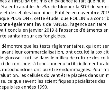
hes à l’INSERM ont mis en évidence le fait que huit
 étaient capables
in vitro
de bloquer la SDH du ver d
ille et de cellules humaines. Publiée en novembre 201
ifique PLOS ONE, cette étude, que POLLINIS a contri
onne également l’avis de l’ANSES, l’agence sanitaire
vait conclu en janvier 2019 à l’absence d’éléments en
rte sanitaire sur ces fongicides.
le démontre que les tests règlementaires, qui ont ser
 avant leur commercialisation, ont occulté la toxici
le glucose – utilisé dans le milieu de culture des cell
ci de continuer à fonctionner « artificiellement » al
 mitochondries ont pu être endommagées. Pour m
aluation, les cellules doivent être placées dans un m
e, ce que savent les scientifiques spécialistes des
epuis les années 1990.