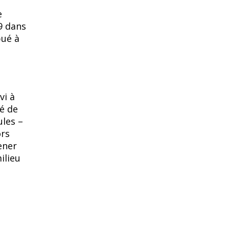
e
9 dans
bué à
vi à
té de
ules –
ors
ener
ilieu