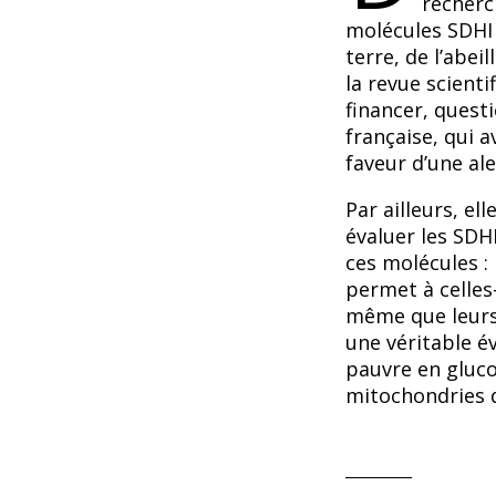
recherc
molécules SDHI
terre, de l’abe
la revue scient
financer, questi
française, qui a
faveur d’une ale
Par ailleurs, el
évaluer les SDHI
ces molécules : 
permet à celles-
même que leurs
une véritable év
pauvre en glucos
mitochondries d