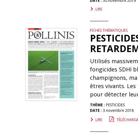
DATE :
30 novembre 2019
LIRE
FICHES THÉMATIQUES
PESTICIDE
RETARDEM
Utilisés massivem
fongicides SDHI bl
champignons, mai
êtres vivants. Le
pour détecter leur
THÈME :
PESTICIDES
DATE :
3 novembre 2018
LIRE
TÉLÉCHARG