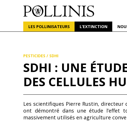
POLLINIS
ONG indépendante qui milite pour la protection d
LES POLLINISATEURS
L’EXTINCTION
NOU
Aller
au
contenu
principal
PESTICIDES
/
SDHI
SDHI : UNE ÉTUD
DES CELLULES H
Les scientifiques Pierre Rustin, directeu
ont démontré dans une étude l’effet to
massivement utilisés en agriculture conve