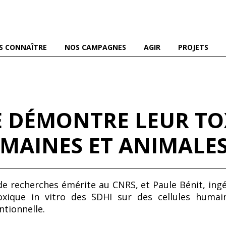
es abeilles domestiques et sauvages, et pour une agriculture
S CONNAÎTRE
NOS CAMPAGNES
AGIR
PROJETS
E DÉMONTRE LEUR TO
UMAINES ET ANIMALE
r de recherches émérite au CNRS, et Paule Bénit, ing
xique in vitro des SDHI sur des cellules humain
ntionnelle.