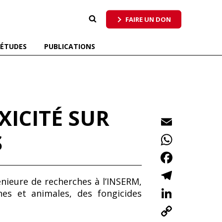
 qui respecte tous les pollinisateurs
FAIRE UN DON
ÉTUDES
PUBLICATIONS
XICITÉ SUR
E
m
S
W
ai
h
F
l
at
ac
T
énieure de recherches à l’INSERM,
s
e
el
Li
es et animales, des fongicides
A
b
e
n
C
p
o