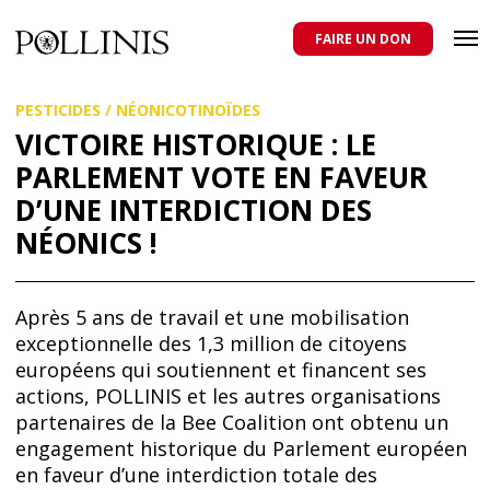
POLLINIS
ONG indépendante qui milite pour la protection des abeilles
domestiques et sauvages, et pour une agriculture qui respecte tous
FAIRE UN DON
les pollinisateurs
Aller
PESTICIDES
/
NÉONICOTINOÏDES
au
contenu
VICTOIRE HISTORIQUE : LE
principal
PARLEMENT VOTE EN FAVEUR
D’UNE INTERDICTION DES
NÉONICS !
Après 5 ans de travail et une mobilisation
exceptionnelle des 1,3 million de citoyens
européens qui soutiennent et financent ses
actions, POLLINIS et les autres organisations
partenaires de la Bee Coalition ont obtenu un
engagement historique du Parlement européen
en faveur d’une interdiction totale des