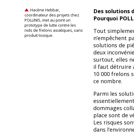
Hacène Hebbar,
Des solutions d
coordinateur des projets chez
Pourquoi POLLI
POLLINIS, met au point un
prototype de lutte contre les
Tout simplement
nids de frelons asiatiques, sans
produit toxique.
n’empêchent pas
solutions de pi
deux inconvénie
surtout, elles n
il faut détruir
10 000 frelons s
ce nombre.
Parmi les soluti
essentiellement
dommages collat
place sont de v
Les risques son
dans l’environn