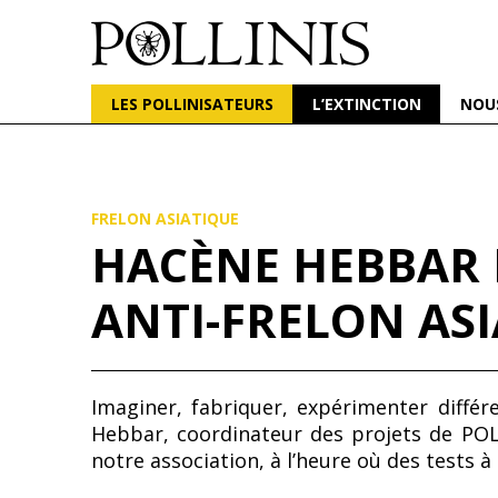
POLLINIS
ONG indépendante qui milite pour la protection d
LES POLLINISATEURS
L’EXTINCTION
NOU
Aller
au
contenu
principal
FRELON ASIATIQUE
HACÈNE HEBBAR F
ANTI-FRELON ASI
Imaginer, fabriquer, expérimenter différ
Hebbar, coordinateur des projets de POLLI
notre association, à l’heure où des tests 