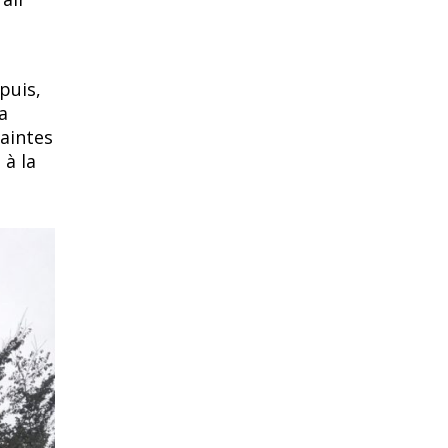
puis,
a
aintes
 à la