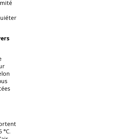
imité
uiéter
vers
e
ur
elon
ous
tées
portent
 °C.
’air