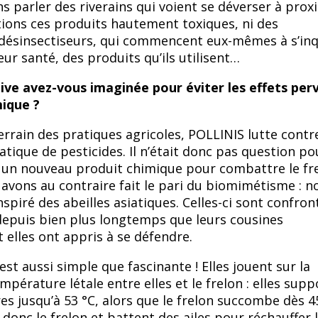
ns parler des riverains qui voient se déverser à prox
tions ces produits hautement toxiques, ni des
 désinsectiseurs, qui commencent eux-mêmes à s’inq
leur santé, des produits qu’ils utilisent…
ive avez-vous imaginée pour éviter les effets per
mique ?
rrain des pratiques agricoles, POLLINIS lutte contr
atique de pesticides. Il n’était donc pas question po
 un nouveau produit chimique pour combattre le fr
 avons au contraire fait le pari du biomimétisme : n
piré des abeilles asiatiques. Celles-ci sont confron
 depuis bien plus longtemps que leurs cousines
 elles ont appris à se défendre.
st aussi simple que fascinante ! Elles jouent sur la
mpérature létale entre elles et le frelon : elles sup
s jusqu’à 53 °C, alors que le frelon succombe dès 45
 donc le frelon et battent des ailes pour réchauffer l