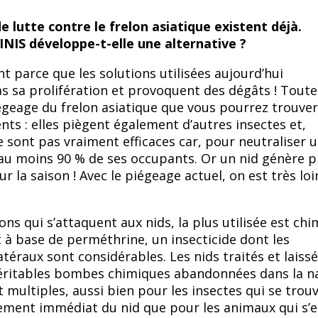
e lutte contre le frelon asiatique existent déjà.
NIS développe-t-elle une alternative ?
 parce que les solutions utilisées aujourd’hui
 sa prolifération et provoquent des dégâts ! Toute
égeage du frelon asiatique que vous pourrez trouver
nts : elles piègent également d’autres insectes et,
e sont pas vraiment efficaces car, pour neutraliser u
e au moins 90 % de ses occupants. Or un nid génère p
ur la saison ! Avec le piégeage actuel, on est très loi
ons qui s’attaquent aux nids, la plus utilisée est chi
 à base de perméthrine, un insecticide dont les
éraux sont considérables. Les nids traités et laissé
éritables bombes chimiques abandonnées dans la na
t multiples, aussi bien pour les insectes qui se trou
ement immédiat du nid que pour les animaux qui s’