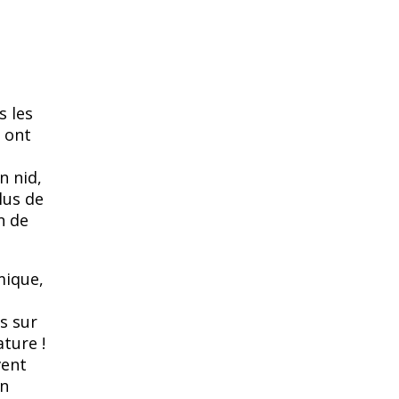
s les
 ont
n nid,
lus de
n de
mique,
s sur
ture !
vent
en