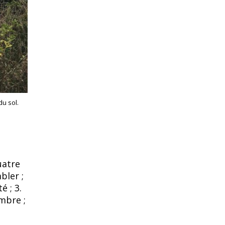
du sol.
uatre
bler ;
é ; 3.
ombre ;