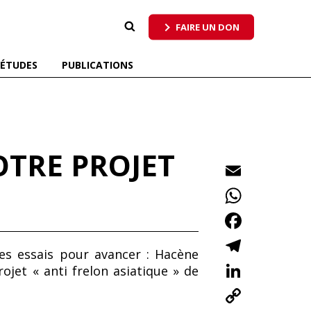
 qui respecte tous les pollinisateurs
FAIRE UN DON
ÉTUDES
PUBLICATIONS
OTRE PROJET
E
m
W
ai
h
F
l
at
ac
T
ces essais pour avancer : Hacène
s
e
el
Li
ojet « anti frelon asiatique » de
A
b
e
n
C
p
o