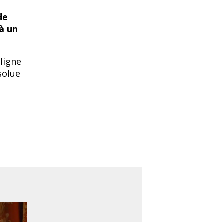
de
 à un
ligne
solue