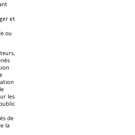
ant
ger et
le ou
teurs,
enés
sion
e
vation
de
ur les
public
rès de
e la