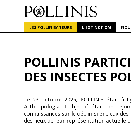
POLLINIS
ONG indépendante qui milite pour la protection d
LES POLLINISATEURS
L’EXTINCTION
NOU
Aller
au
contenu
POLLINIS PARTI
principal
DES INSECTES PO
Le 23 octobre 2025, POLLINIS était à Ly
Arthropologia. L’objectif était de re
connaissances sur le déclin silencieux des 
des lieux de leur représentation actuelle 