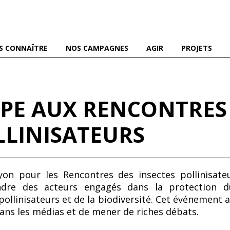
es abeilles domestiques et sauvages, et pour une agriculture
S CONNAÎTRE
NOS CAMPAGNES
AGIR
PROJETS
CIPE AUX RENCONTRE
LLINISATEURS
on pour les Rencontres des insectes pollinisateur
joindre des acteurs engagés dans la protection 
pollinisateurs et de la biodiversité. Cet événement a
dans les médias et de mener de riches débats.