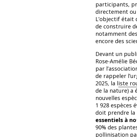
participants, p
directement ou 
L’objectif était
de construire d
notamment des p
encore des scie
Devant un publi
Rose-Amélie Béc
par l’associati
de rappeler l’ur
2025, la l
iste ro
de la nature) a 
nouvelles espèc
1 928 espèces é
doit prendre la
essentiels à no
90% des plantes
pollinisation p