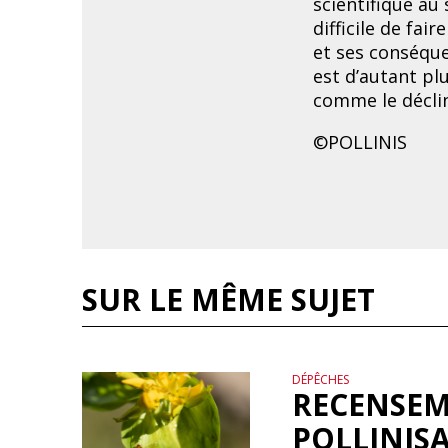
scientifique au
difficile de fai
et ses conséque
est d’autant pl
comme le déclin
©POLLINIS
SUR LE MÊME SUJET
DÉPÊCHES
RECENSEM
POLLINIS