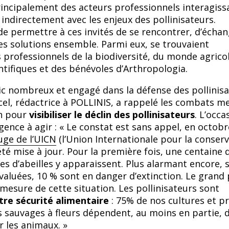
rincipalement des acteurs professionnels interagiss
indirectement avec les enjeux des pollinisateurs.
 de permettre à ces invités de se rencontrer, d’échan
es solutions ensemble. Parmi eux, se trouvaient
rofessionnels de la biodiversité, du monde agrico
ntifiques et des bénévoles d’Arthropologia.
c nombreux et engagé dans la défense des pollinisa
el, rédactrice à POLLINIS, a rappelé les combats m
on pour
visibiliser le déclin des pollinisateurs
. L’occa
gence à agir : « Le constat est sans appel, en octobr
uge de l’UICN
(l’Union Internationale pour la conser
été mise à jour. Pour la première fois, une centaine 
es d’abeilles y apparaissent. Plus alarmant encore, s
valuées, 10 % sont en danger d’extinction. Le grand 
 mesure de cette situation. Les pollinisateurs sont
tre sécurité alimentaire
: 75% de nos cultures et p
 sauvages à fleurs dépendent, au moins en partie, d
ar les animaux.
»