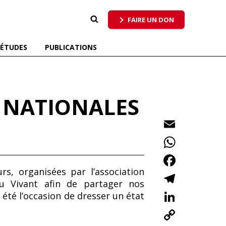
 qui respecte tous les pollinisateurs
FAIRE UN DON
ÉTUDES
PUBLICATIONS
S NATIONALES
E
m
W
ai
h
F
l
at
s, organisées par l’association
ac
T
du Vivant afin de partager nos
s
e
el
Li
 été l’occasion de dresser un état
A
b
e
n
C
p
o