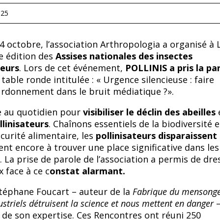
025
24 octobre, l’association Arthropologia a organisé à 
e édition des
Assises nationales des insectes
teurs
. Lors de cet événement,
POLLINIS a pris la pa
 table ronde intitulée : « Urgence silencieuse : faire
urdonnement dans le bruit médiatique ?
».
 au quotidien pour
visibiliser le déclin des abeilles
e
linisateurs
. Chaînons essentiels de la biodiversité e
curité alimentaire, les
pollinisateurs disparaissent
nent encore à trouver une place significative dans les
. La prise de parole de l’association a permis de dre
x face à ce c
onstat alarmant.
Stéphane Foucart
–
auteur de la
Fabrique du mensonge
striels détruisent la science et nous mettent en danger
t de son expertise. Ces Rencontres ont réuni 250