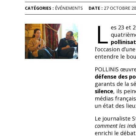
CATÉGORIES :
ÉVÉNEMENTS
DATE :
27 OCTOBRE 2
L
es 23 et 
quatrièm
pollinisa
l’occasion d’une
entendre le bo
POLLINIS œuvre
défense des pol
garants de la sé
silence
, ils pei
médias français
un état des lieu
Le journaliste 
comment les indu
enrichi le déba