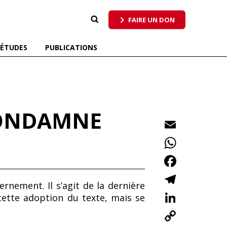
 qui respecte tous les pollinisateurs
FAIRE UN DON
ÉTUDES
PUBLICATIONS
 CONDAMNE
E
m
W
ai
h
F
l
at
ac
T
ernement. Il s’agit de la dernière
s
e
el
Li
ette adoption du texte, mais se
A
b
e
n
C
p
o