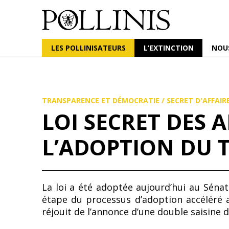
POLLINIS
ONG indépendante qui milite pour la protection d
LES POLLINISATEURS
L’EXTINCTION
NOU
Aller
au
contenu
principal
TRANSPARENCE ET DÉMOCRATIE
/
SECRET D'AFFAIR
LOI SECRET DES 
L’ADOPTION DU T
La loi a été adoptée aujourd’hui au Sénat 
étape du processus d’adoption accéléré 
réjouit de l’annonce d’une double saisine 