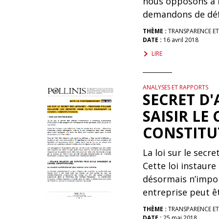
nous opposons à l’
demandons de défe
THÈME :
TRANSPARENCE E
DATE :
16 avril 2018
LIRE
ANALYSES ET RAPPORTS
SECRET D'A
SAISIR LE
CONSTITU
La loi sur le secre
Cette loi instaure 
désormais n’impor
entreprise peut êt
THÈME :
TRANSPARENCE E
DATE :
25 mai 2018