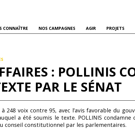
es abeilles domestiques et sauvages, et pour une agriculture
S CONNAÎTRE
NOS CAMPAGNES
AGIR
PROJETS
ES
AFFAIRES : POLLINIS
EXTE PAR LE SÉNAT
à 248 voix contre 95, avec l’avis favorable du gouv
auquel a été soumis le texte. POLLINIS condamne c
du conseil constitutionnel par les parlementaires.