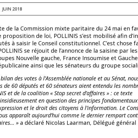
1 JUIN 2018
ote de la Commission mixte paritaire du 24 mai en fa
 proposition de loi, POLLINIS s’est mobilisé afin d’in
tés à saisir le Conseil constitutionnel. C’est chose f
POLLINIS se réjouit de l’annonce de la saisine par les
oupes Nouvelle gauche, France Insoumise et Gauche
publicaine ainsi que les sénateurs du groupe sociali
e bilan des votes à l’Assemblée nationale et au Sénat, no
lus de 60 députés et 60 sénateurs aient entendu les nomb
S et de la coalition « Stop secret d’affaires » : ce texte
t insidieusement en question des principes fondamentaux 
xpression et le droit des citoyens à l’information. Le Cons
nous apparaît aujourd’hui comme le dernier rempart cont
aires… »
a déclaré Nicolas Laarman, Délégué général