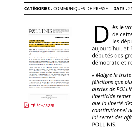
CATÉGORIES :
COMMUNIQUÉS DE PRESSE
DATE :
2
D
ès le v
de cette
les dépu
aujourd’hui, et 
députés des gr
démocrate et ré
« Malgré le trist
félicitons que p
alertes de POLLINI
liberticide reme
que la liberté d’e
TÉLÉCHARGER
constitutionnel 
loi secret des aff
POLLINIS.