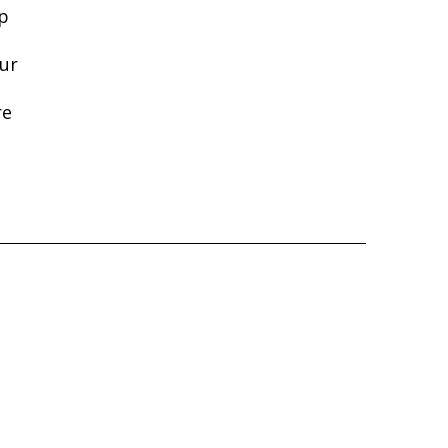
op
ur
re