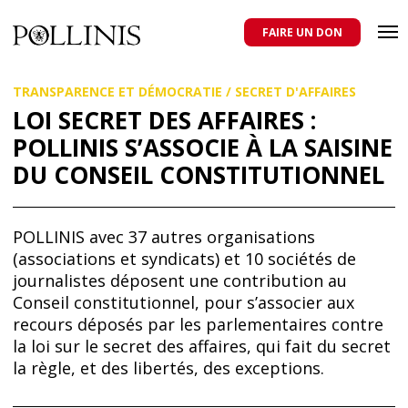
POLLINIS
ONG indépendante qui milite pour la protection des abeilles
domestiques et sauvages, et pour une agriculture qui respecte tous
FAIRE UN DON
les pollinisateurs
Aller
TRANSPARENCE ET DÉMOCRATIE
/
SECRET D'AFFAIRES
au
contenu
LOI SECRET DES AFFAIRES :
principal
POLLINIS S’ASSOCIE À LA SAISINE
DU CONSEIL CONSTITUTIONNEL
POLLINIS avec 37 autres organisations
(associations et syndicats) et 10 sociétés de
journalistes déposent une contribution au
Conseil constitutionnel, pour s’associer aux
recours déposés par les parlementaires contre
la loi sur le secret des affaires, qui fait du secret
la règle, et des libertés, des exceptions.