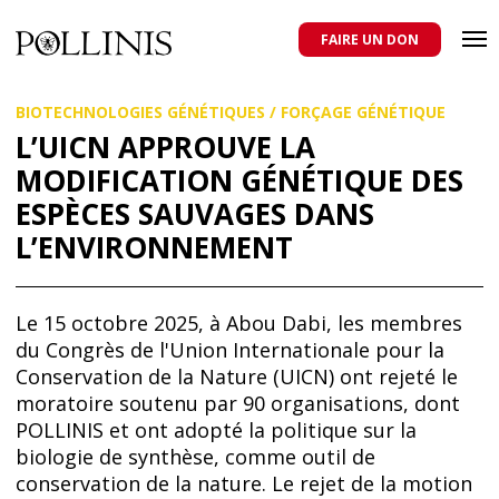
POLLINIS
ONG indépendante qui milite pour la protection des abeilles
domestiques et sauvages, et pour une agriculture qui respecte tous
FAIRE UN DON
les pollinisateurs
Aller
BIOTECHNOLOGIES GÉNÉTIQUES
/
FORÇAGE GÉNÉTIQUE
au
contenu
L’UICN APPROUVE LA
principal
MODIFICATION GÉNÉTIQUE DES
ESPÈCES SAUVAGES DANS
L’ENVIRONNEMENT
Le 15 octobre 2025, à Abou Dabi, les membres
du Congrès de l'Union Internationale pour la
Conservation de la Nature (UICN) ont rejeté le
moratoire soutenu par 90 organisations, dont
POLLINIS et ont adopté la politique sur la
biologie de synthèse, comme outil de
conservation de la nature. Le rejet de la motion