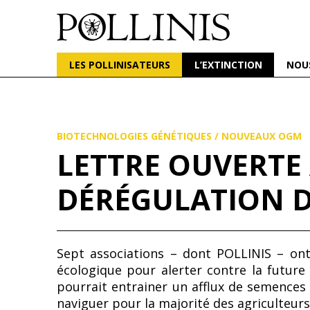
POLLINIS
ONG indépendante qui milite pour la protection d
LES POLLINISATEURS
L’EXTINCTION
NOU
Aller
au
contenu
principal
BIOTECHNOLOGIES GÉNÉTIQUES
/
NOUVEAUX OGM
LETTRE OUVERTE
DÉRÉGULATION 
Sept associations – dont POLLINIS – ont 
écologique pour alerter contre la future
pourrait entrainer un afflux de semences 
naviguer pour la majorité des agriculteurs