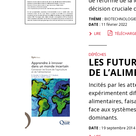
de réforme de la 
décision cruciale 
THÈME :
BIOTECHNOLOGIE
DATE :
11 février 2022
LIRE
TÉLÉCHARG
DÉPÊCHES
LES FUTUR
DE L’ALI
Incités par les at
expérimentent dif
alimentaires, fais
face aux systèmes
dominants.
DATE :
19 septembre 2014