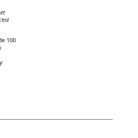
et
’est
de 100
x
y