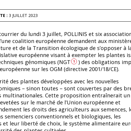
TE :
3 JUILLET 2023
ourrier du lundi 3 juillet, POLLINIS et six associatio
d’une coalition européenne demandent aux ministèr
lture et de la Transition écologique de s’opposer à l
islative européenne visant à exempter les plantes i
techniques génomiques (NGT
) des obligations im
1
e européenne sur les OGM (directive 2001/18/CE).
ité des plantes développées avec les nouvelles
miques – sinon toutes – sont couvertes par des br
 multinationales. Cette proposition entraînerait un 
evetées sur le marché de l’Union européenne et
dement les droits des agriculteurs aux semences, l
s semenciers conventionnels et biologiques, les
t leur liberté de choix, le système alimentaire eu
ersité des plantes cultivées.