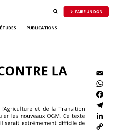
 qui respecte tous les pollinisateurs
FAIRE UN DON
ÉTUDES
PUBLICATIONS
CONTRE LA
E
m
W
ai
h
F
l
at
ac
T
’Agriculture et de la Transition
s
e
el
Li
guler les nouveaux OGM. Ce texte
A
b
e
n
l serait extrêmement difficile de
C
p
o