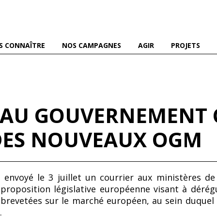
es abeilles domestiques et sauvages, et pour une agriculture
S CONNAÎTRE
NOS CAMPAGNES
AGIR
PROJETS
 AU GOUVERNEMENT 
DES NOUVEAUX OGM
envoyé le 3 juillet un courrier aux ministères de l
 proposition législative européenne visant à déré
brevetées sur le marché européen, au sein duquel i
.