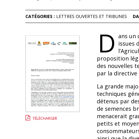
CATÉGORIES :
LETTRES OUVERTES ET TRIBUNES
DA
D
ans un c
issues 
l’Agricu
proposition lég
des nouvelles 
par la directiv
La grande major
techniques géno
détenus par des
de semences br
menacerait gran
TÉLÉCHARGER
petits et moyen
consommateurs e
ainsi que la div