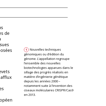
gr
k
o
p
o
a
e
p
k
m
dI
y
n
Li
ns
n
es de
k
a
ssues
posées
Nouvelles techniques
1
génomiques ou d’édition du
génome. L’appellation regroupe
l’ensemble des nouvelles
biotechnologies apparues dans le
evets
sillage des progrès réalisés en
afflux
matière d’ingénierie génétique
depuis les années 2000 –
notamment suite à l’invention des
es
ciseaux moléculaires CRISPR/Cas9
en 2013.
ropéen