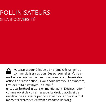
 POLLINISATEURS
E LA BIODIVERSITÉ
POLLINIS a pour éthique de ne jamais échanger ou
commercialiser vos données personnelles. Votre e-
mail sera utilisé uniquement pour vous tenir informé des
actions de l’association. Si vous souhaitez vous désinscrire,
il vous suffira d'envoyer un e-mail à
unsubscribe@pollinis.org en mentionnant "Désinscription"
comme objet de votre message. Le droit d'accès et de
rectification est assuré par nos soins : vous pouvez à tout
moment l’exercer en écrivant à info@pollinis.org