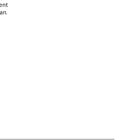
ment
an.