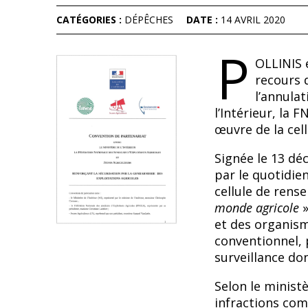
CATÉGORIES :
DÉPÊCHES
DATE :
14 AVRIL 2020
P
OLLINIS 
recours 
l’annulat
l’Intérieur, la 
œuvre de la cel
Signée le 13 dé
par le quotidie
cellule de rens
monde agricole
»
et des organism
conventionnel, 
surveillance do
Selon le minist
infractions com