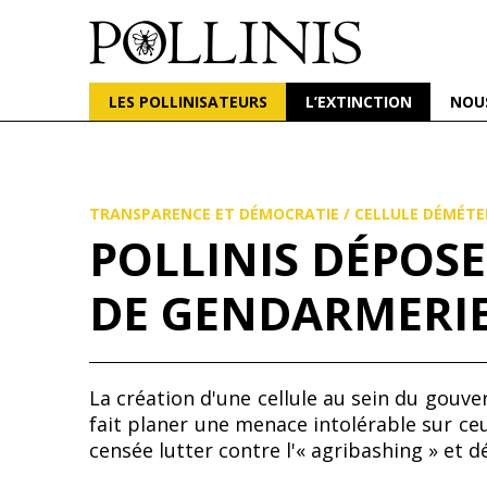
POLLINIS
ONG indépendante qui milite pour la protection d
LES POLLINISATEURS
L’EXTINCTION
NOU
Aller
au
contenu
principal
TRANSPARENCE ET DÉMOCRATIE
/
CELLULE DÉMÉTE
POLLINIS DÉPOS
DE GENDARMERI
La création d'une cellule au sein du gouve
fait planer une menace intolérable sur ceu
censée lutter contre l'« agribashing » et 