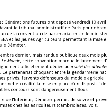
et Générations futures ont déposé vendredi 10 avril
devant le tribunal administratif de Paris pour obten
ion de la convention de partenariat entre le ministè
FNSEA et les Jeunes Agriculteurs permettant la mise e
lule Déméter.
cembre dernier, mais rendue publique deux mois plu
n
Le Monde
, cette convention marque le lancement d
eignement officiellement dédiée au «
suivi des atteinte
. Ce partenariat choquant entre la gendarmerie nat
es privés, fervents défenseurs du modèle agricole
permet en réalité la mise en place d’un dispositif de
nt les contours sont dangereusement flous.
ère de l’Intérieur, Déméter permet de suivre et préve
mises chez les agriculteurs (cambriolages, vols,