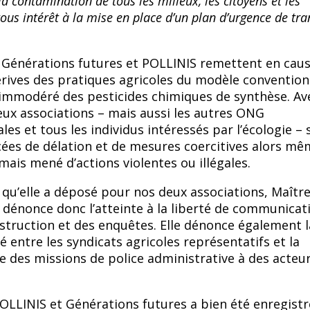
 la contamination de tous les milieux, les citoyens et les
tous intérêt à la mise en place d’un plan d’urgence de tra
e Générations futures et POLLINIS remettent en cau
dérives des pratiques agricoles du modèle convention
immodéré des pesticides chimiques de synthèse. Av
ux associations – mais aussi les autres ONG
es et tous les individus intéressés par l’écologie – 
ées de délation et de mesures coercitives alors mê
amais mené d’actions violentes ou illégales.
 qu’elle a déposé pour nos deux associations, Maîtr
dénonce donc l’atteinte à la liberté de communicat
instruction et des enquêtes. Elle dénonce également l
é entre les syndicats agricoles représentatifs et la
e des missions de police administrative à des acteu
OLLINIS et Générations futures a bien été enregistr