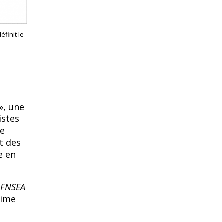
éfinit le
», une
istes
ue
t des
e en
a FNSEA
time
s