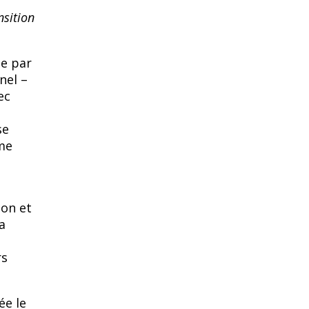
nsition
se par
nel –
ec
se
me
e
ion et
a
rs
ée le