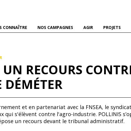
es abeilles domestiques et sauvages, et pour une agriculture
S CONNAÎTRE
NOS CAMPAGNES
AGIR
PROJETS
R
E UN RECOURS CONTRE
E DÉMÉTER
rnement et en partenariat avec la FNSEA, le syndicat
x qui s'élèvent contre l'agro-industrie. POLLINIS s’
dépose un recours devant le tribunal administratif.