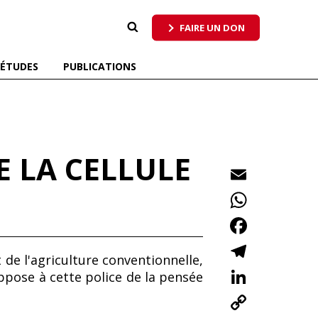
 qui respecte tous les pollinisateurs
FAIRE UN DON
ÉTUDES
PUBLICATIONS
 LA CELLULE
E
m
W
ai
h
F
l
at
ac
T
 de l'agriculture conventionnelle,
s
e
el
Li
oppose à cette police de la pensée
A
b
e
n
C
p
o