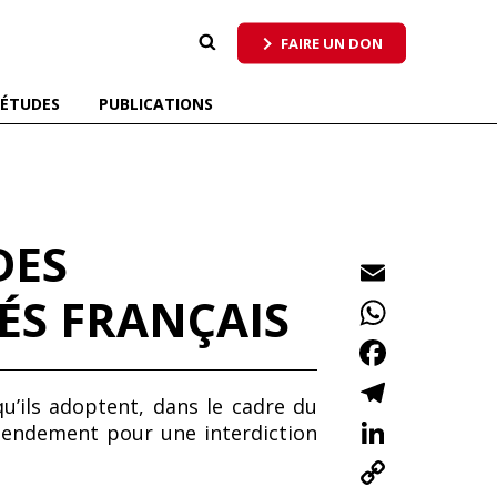
 qui respecte tous les pollinisateurs
FAIRE UN DON
ÉTUDES
PUBLICATIONS
DES
E
m
ÉS FRANÇAIS
W
ai
h
F
l
at
ac
T
u’ils adoptent, dans le cadre du
s
e
el
Li
amendement pour une interdiction
A
b
e
n
C
p
o