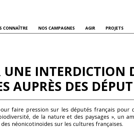
es abeilles domestiques et sauvages, et pour une agriculture
S CONNAÎTRE
NOS CAMPAGNES
AGIR
PROJETS
UNE INTERDICTION 
S AUPRÈS DES DÉPUT
ur faire pression sur les députés français pour q
 biodiversité, de la nature et des paysages », un 
 des néonicotinoïdes sur les cultures françaises.