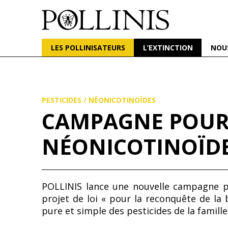
POLLINIS
ONG indépendante qui milite pour la protection d
LES POLLINISATEURS
L’EXTINCTION
NOU
Aller
au
contenu
principal
PESTICIDES
/
NÉONICOTINOÏDES
CAMPAGNE POUR 
NÉONICOTINOÏDE
POLLINIS lance une nouvelle campagne po
projet de loi « pour la reconquête de la
pure et simple des pesticides de la famille