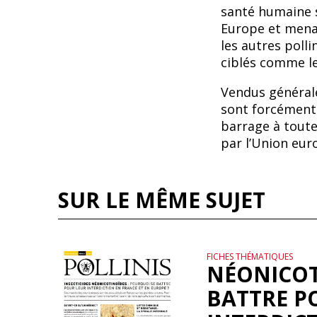
santé humaine s
Europe et menac
les autres polli
ciblés comme le
Vendus général
sont forcément u
barrage à toute
par l’Union eur
SUR LE MÊME SUJET
FICHES THÉMATIQUES
NÉONICOT
BATTRE P