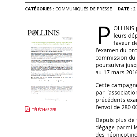
CATÉGORIES :
COMMUNIQUÉS DE PRESSE
DATE :
2
P
OLLINIS 
leurs dé
faveur d
l’examen du proj
commission du 
poursuivra jusq
au 17 mars 2016
Cette campagne 
par l’associatio
précédents exa
l’envoi de 280 
TÉLÉCHARGER
Depuis plus de t
dégage parmi le
des néonicotino