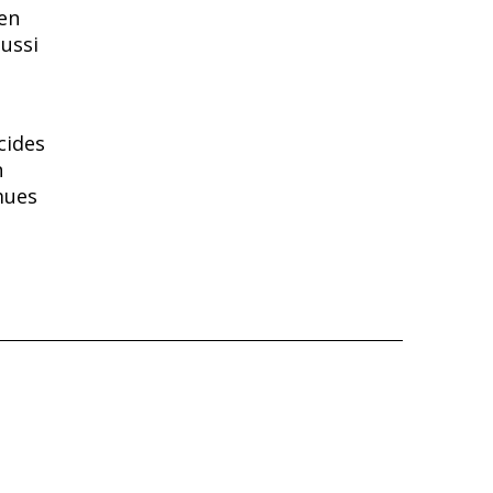
 en
aussi
cides
n
mues