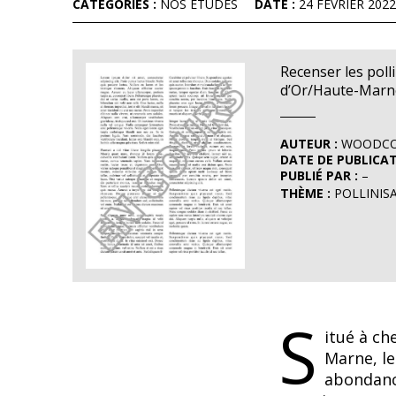
CATÉGORIES :
NOS ÉTUDES
DATE :
24 FÉVRIER 2022
Recenser les poll
d’Or/Haute-Marne
AUTEUR :
WOODCOC
DATE DE PUBLICAT
PUBLIÉ PAR :
–
THÈME :
POLLINIS
S
itué à ch
Marne, le
abondance