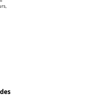
am
urs,
 des