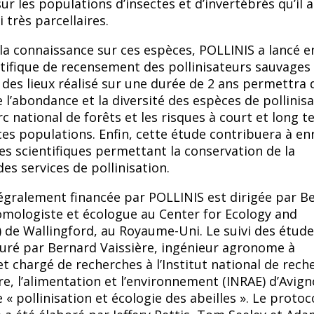
r les populations d’insectes et d’invertébrés qu’il a
 très parcellaires.
la connaissance sur ces espèces, POLLINIS a lancé e
tifique de recensement des pollinisateurs sauvages
t des lieux réalisé sur une durée de 2 ans permettra 
 l’abondance et la diversité des espèces de pollinis
c national de forêts et les risques à court et long 
ces populations. Enfin, cette étude contribuera à enr
es scientifiques permettant la conservation de la
des services de pollinisation.
égralement financée par POLLINIS est dirigée par B
mologiste et écologue au Center for Ecology and
 de Wallingford, au Royaume-Uni. Le suivi des étude
suré par Bernard Vaissière, ingénieur agronome à
t chargé de recherches à l’Institut national de rech
re, l’alimentation et l’environnement (INRAE) d’Avign
e « pollinisation et écologie des abeilles ». Le protoc