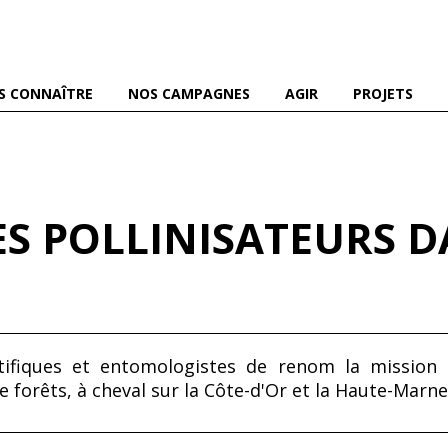
es abeilles domestiques et sauvages, et pour une agriculture
S CONNAÎTRE
NOS CAMPAGNES
AGIR
PROJETS
S POLLINISATEURS D
tifiques et entomologistes de renom la mission 
e forêts, à cheval sur la Côte-d'Or et la Haute-Marne