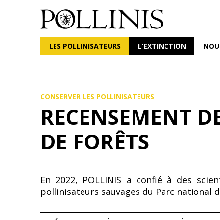
POLLINIS
ONG indépendante qui milite pour la protection d
LES POLLINISATEURS
L’EXTINCTION
NOU
Aller
au
contenu
principal
CONSERVER LES POLLINISATEURS
RECENSEMENT DE
DE FORÊTS
En 2022, POLLINIS a confié à des scien
pollinisateurs sauvages du Parc national d