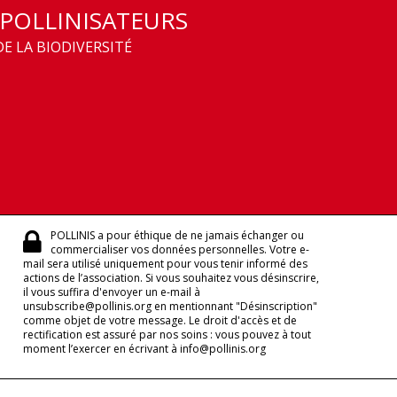
 POLLINISATEURS
E LA BIODIVERSITÉ
POLLINIS a pour éthique de ne jamais échanger ou
commercialiser vos données personnelles. Votre e-
mail sera utilisé uniquement pour vous tenir informé des
actions de l’association. Si vous souhaitez vous désinscrire,
il vous suffira d'envoyer un e-mail à
unsubscribe@pollinis.org en mentionnant "Désinscription"
comme objet de votre message. Le droit d'accès et de
rectification est assuré par nos soins : vous pouvez à tout
moment l’exercer en écrivant à info@pollinis.org