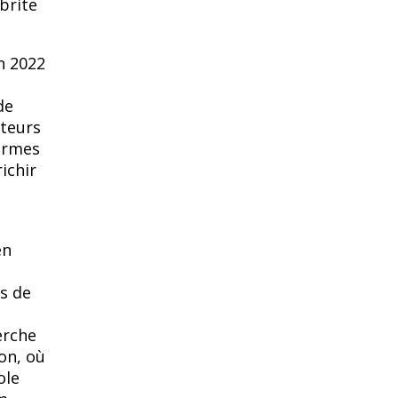
brite
n 2022
de
ateurs
termes
ichir
en
s de
erche
on, où
ole