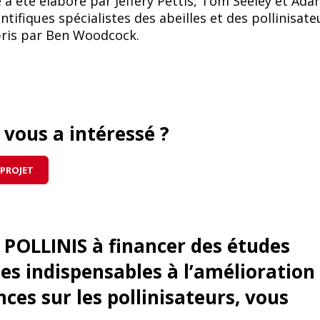
de a été élaboré par Jeffery Pettis, Tom Seeley et Ad
tifiques spécialistes des abeilles et des pollinisate
pris par Ben Woodcock.
e vous a intéressé ?
 PROJET
 POLLINIS à financer des études
ues indispensables à l’amélioration
ces sur les pollinisateurs, vous