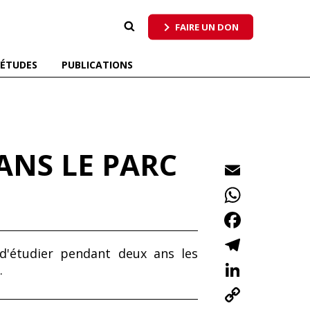
 qui respecte tous les pollinisateurs
FAIRE UN DON
ÉTUDES
PUBLICATIONS
ANS LE PARC
E
m
W
ai
h
F
l
at
ac
T
d'étudier pendant deux ans les
s
e
el
Li
.
A
b
e
n
C
p
o