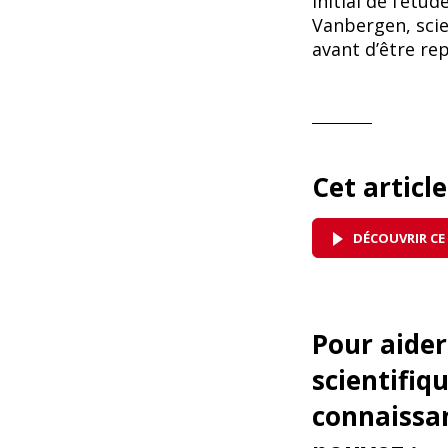
initial de l’étu
Vanbergen, scien
avant d’être re
Cet articl
DÉCOUVRIR CE
Pour aider
scientifiq
connaissan