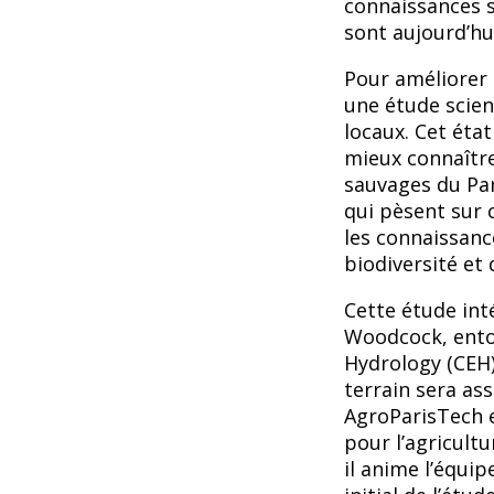
connaissances su
sont aujourd’hui
Pour améliorer 
une étude scien
locaux. Cet éta
mieux connaître
sauvages du Par
qui pèsent sur 
les connaissanc
biodiversité et 
Cette étude int
Woodcock, ento
Hydrology (CEH)
terrain sera as
AgroParisTech e
pour l’agricultu
il anime l’équip