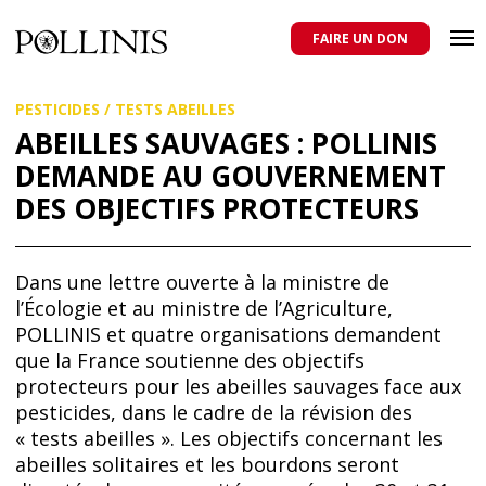
POLLINIS
ONG indépendante qui milite pour la protection des abeilles
domestiques et sauvages, et pour une agriculture qui respecte tous
FAIRE UN DON
les pollinisateurs
Aller
PESTICIDES
/
TESTS ABEILLES
au
contenu
ABEILLES SAUVAGES : POLLINIS
principal
DEMANDE AU GOUVERNEMENT
DES OBJECTIFS PROTECTEURS
Dans une lettre ouverte à la ministre de
l’Écologie et au ministre de l’Agriculture,
POLLINIS et quatre organisations demandent
que la France soutienne des objectifs
protecteurs pour les abeilles sauvages face aux
pesticides, dans le cadre de la révision des
« tests abeilles ». Les objectifs concernant les
abeilles solitaires et les bourdons seront