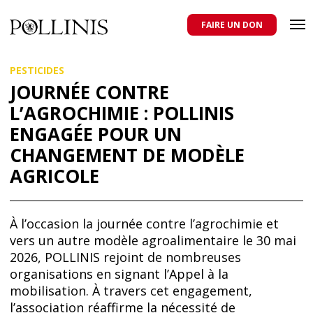
POLLINIS
ONG indépendante qui milite pour la protection des abeilles
domestiques et sauvages, et pour une agriculture qui respecte tous
FAIRE UN DON
les pollinisateurs
Aller
PESTICIDES
au
contenu
JOURNÉE CONTRE
principal
L’AGROCHIMIE : POLLINIS
ENGAGÉE POUR UN
CHANGEMENT DE MODÈLE
AGRICOLE
À l’occasion la journée contre l’agrochimie et
vers un autre modèle agroalimentaire le 30 mai
2026, POLLINIS rejoint de nombreuses
organisations en signant l’Appel à la
mobilisation. À travers cet engagement,
l’association réaffirme la nécessité de