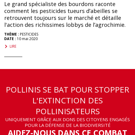
Le grand spécialiste des bourdons raconte
comment les pesticides tueurs d’abeilles se
retrouvent toujours sur le marché et détaille
l'action des richissimes lobbys de l’agrochimie.
THÈME :
PESTICIDES
DATE :
10 mai 2020
LIRE
POLLINIS SE BAT POUR STOPPER
L'EXTINCTION DES
POLLINISATEURS
UNIQUEMENT GRÂCE AUX DONS DES CITOYENS ENGAGÉS
POUR LA DÉFENSE DE LA BIODIVERSITÉ
AIDEZ-NOUS DANS CE COMBAT