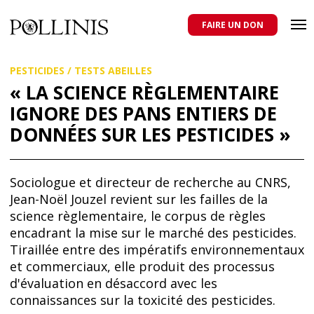
POLLINIS
ONG indépendante qui milite pour la protection des abeilles
domestiques et sauvages, et pour une agriculture qui respecte tous
FAIRE UN DON
les pollinisateurs
Aller
PESTICIDES
/
TESTS ABEILLES
au
contenu
« LA SCIENCE RÈGLEMENTAIRE
principal
IGNORE DES PANS ENTIERS DE
DONNÉES SUR LES PESTICIDES »
Sociologue et directeur de recherche au CNRS,
Jean-Noël Jouzel revient sur les failles de la
science règlementaire, le corpus de règles
encadrant la mise sur le marché des pesticides.
Tiraillée entre des impératifs environnementaux
et commerciaux, elle produit des processus
d'évaluation en désaccord avec les
connaissances sur la toxicité des pesticides.