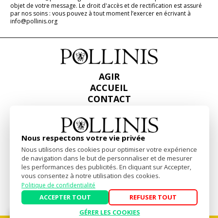
objet de votre message. Le droit d'accès et de rectification est assuré
par nos soins : vous pouvez à tout moment l’exercer en écrivant à
info@pollinis.org
AGIR
ACCUEIL
CONTACT
PRESSE
RAPPORTS & BILANS
Nous respectons votre vie privée
Facebook
Linkedin
Instagram
Nous utilisons des cookies pour optimiser votre expérience
de navigation dans le but de personnaliser et de mesurer
les performances des publicités. En cliquant sur Accepter,
Mentions Légales
-
Politique de confidentialité
vous consentez à notre utilisation des cookies.
Politique de confidentialité
Website by
akiprod
ACCEPTER TOUT
REFUSER TOUT
GÉRER LES COOKIES