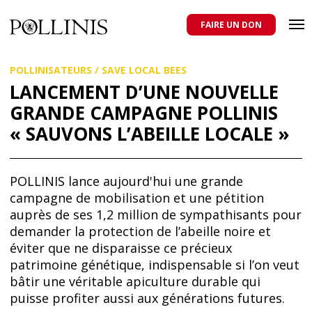
POLLINIS
ONG indépendante qui milite pour la protection des abeilles
domestiques et sauvages, et pour une agriculture qui respecte tous
FAIRE UN DON
les pollinisateurs
Aller
POLLINISATEURS
/
SAVE LOCAL BEES
au
contenu
LANCEMENT D’UNE NOUVELLE
principal
GRANDE CAMPAGNE POLLINIS
« SAUVONS L’ABEILLE LOCALE »
POLLINIS lance aujourd'hui une grande
campagne de mobilisation et une pétition
auprès de ses 1,2 million de sympathisants pour
demander la protection de l’abeille noire et
éviter que ne disparaisse ce précieux
patrimoine génétique, indispensable si l’on veut
bâtir une véritable apiculture durable qui
puisse profiter aussi aux générations futures.