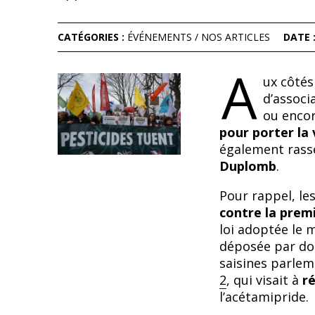
CATÉGORIES :
ÉVÉNEMENTS
/
NOS ARTICLES
DATE 
A
ux côtés
d’associ
ou encor
pour porter la 
également rass
Duplomb
.
Pour rappel, le
contre la prem
loi adoptée le m
déposée par dou
saisines parlem
2
, qui visait à
ré
l’acétamipride.