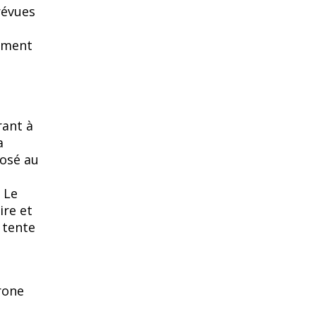
révues
nement
rant à
a
posé au
 Le
ire et
 tente
rone