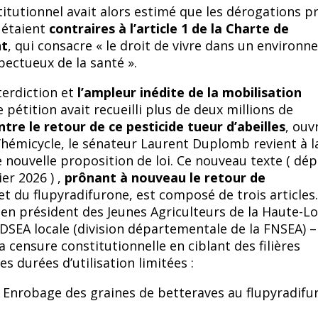
titutionnel avait alors estimé que les dérogations p
e étaient
contraires à l’article 1 de la Charte de
nt
, qui consacre « le droit de vivre dans un environ
pectueux de la santé ».
terdiction et
l’ampleur inédite de la mobilisation
 pétition avait recueilli plus de deux millions de
ntre le retour de ce pesticide tueur d’abeilles
, ouv
’hémicycle, le sénateur Laurent Duplomb revient à l
 nouvelle proposition de loi. Ce nouveau texte ( dé
ier 2026 ) ,
prônant à nouveau le retour de
et du flupyradifurone, est composé de trois articles.
en président des Jeunes Agriculteurs de la Haute-Lo
SEA locale (division départementale de la FNSEA) –
 censure constitutionnelle en ciblant des filières
es durées d’utilisation limitées :
 : Enrobage des graines de betteraves au flupyradifu