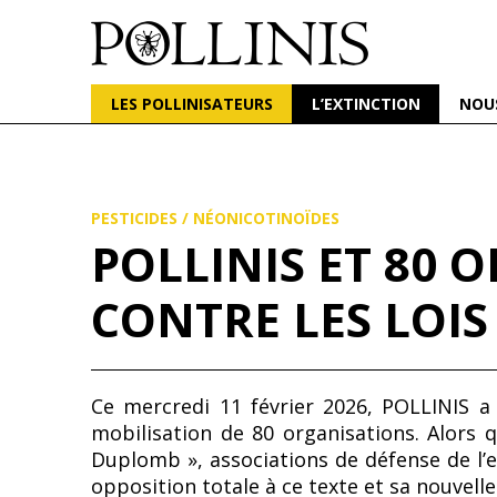
POLLINIS
ONG indépendante qui milite pour la protection d
LES POLLINISATEURS
L’EXTINCTION
NOU
Aller
au
contenu
principal
PESTICIDES
/
NÉONICOTINOÏDES
POLLINIS ET 80
CONTRE LES LOIS
Ce mercredi 11 février 2026, POLLINIS a
mobilisation de 80 organisations. Alors q
Duplomb », associations de défense de l’e
opposition totale à ce texte et sa nouvel