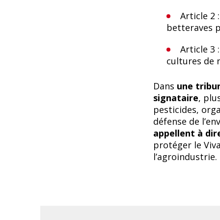
Article 2
betteraves p
Article 3
cultures de 
Dans
une tribu
signataire
, plu
pesticides, org
défense de l’e
appellent à di
protéger le Viv
l’agroindustrie.