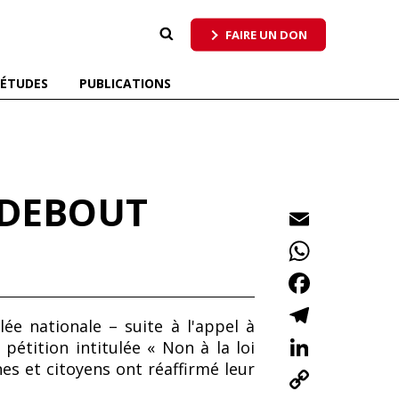
 qui respecte tous les pollinisateurs
FAIRE UN DON
ÉTUDES
PUBLICATIONS
 DEBOUT
E
m
W
ai
h
F
l
at
ac
T
ée nationale – suite à l'appel à
s
e
el
Li
pétition intitulée « Non à la loi
A
b
e
n
es et citoyens ont réaffirmé leur
C
p
o