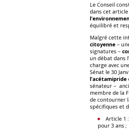
Le Conseil cons
dans cet articl
l’environneme
équilibré et res
Malgré cette in
citoyenne
–
une
signatures
–
co
un débat dans l
charge avec une
Sénat le 30 Janv
l’acétamipride
sénateur – anci
membre de la FD
de contourner la
spécifiques et d
Article 1
pour 3 ans ;