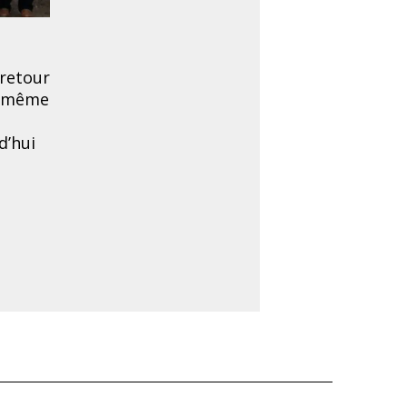
Les équipes de POLLINIS étaien
 retour
politiques, pour dénoncer un m
s même
chimiques. Alors que la premièr
plus de 2 millions de signatur
d’hui
nouveau de faire adopter le reto
L’occasion de rappeler, qu’au l
pour certaines interdites – not
devrait accompagner les agricul
© : POLLINIS