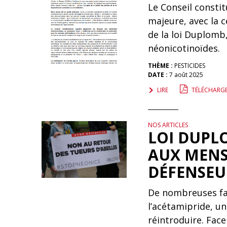
Le Conseil constit
majeure, avec la c
de la loi Duplomb,
néonicotinoïdes.
THÈME :
PESTICIDES
DATE :
7 août 2025
LIRE
TÉLÉCHARG
NOS ARTICLES
LOI DUPL
AUX MENS
DÉFENSEU
De nombreuses fau
l’acétamipride, u
réintroduire. Face