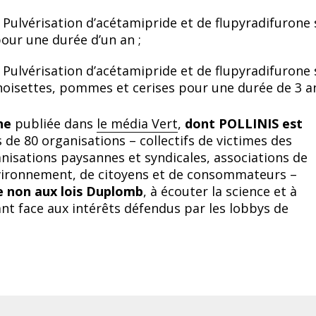
 : Pulvérisation d’acétamipride et de flupyradifurone 
our une durée d’un an ;
 : Pulvérisation d’acétamipride et de flupyradifurone 
noisettes, pommes et cerises pour une durée de 3 a
ne
publiée dans
le média Vert
,
dont POLLINIS est
s de 80 organisations
–
collectifs de victimes des
anisations paysannes et syndicales, associations de
nvironnement, de citoyens et de consommateurs
–
re non aux lois Duplomb
, à écouter la science et à
ant face aux intérêts défendus par les lobbys de