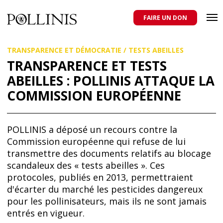
POLLINIS
ONG indépendante qui milite pour la protection des abeilles
domestiques et sauvages, et pour une agriculture qui respecte tous
FAIRE UN DON
les pollinisateurs
Aller
TRANSPARENCE ET DÉMOCRATIE
/
TESTS ABEILLES
au
contenu
TRANSPARENCE ET TESTS
principal
ABEILLES : POLLINIS ATTAQUE LA
COMMISSION EUROPÉENNE
POLLINIS a déposé un recours contre la
Commission européenne qui refuse de lui
transmettre des documents relatifs au blocage
scandaleux des « tests abeilles ». Ces
protocoles, publiés en 2013, permettraient
d'écarter du marché les pesticides dangereux
pour les pollinisateurs, mais ils ne sont jamais
entrés en vigueur.