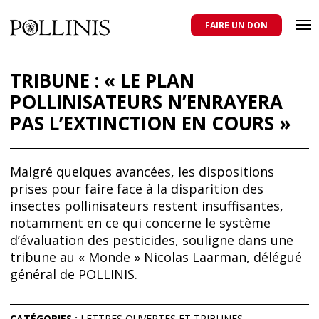
POLLINIS
ONG indépendante qui milite pour la protection des abeilles
domestiques et sauvages, et pour une agriculture qui respecte tous
FAIRE UN DON
les pollinisateurs
Aller
au
TRIBUNE : « LE PLAN
contenu
POLLINISATEURS N’ENRAYERA
principal
PAS L’EXTINCTION EN COURS »
Malgré quelques avancées, les dispositions
prises pour faire face à la disparition des
insectes pollinisateurs restent insuffisantes,
notamment en ce qui concerne le système
d’évaluation des pesticides, souligne dans une
tribune au « Monde » Nicolas Laarman, délégué
général de POLLINIS.
CATÉGORIES :
LETTRES OUVERTES ET TRIBUNES