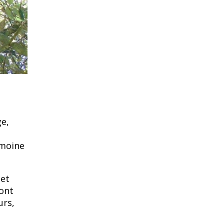
ge,
imoine
 et
sont
urs,