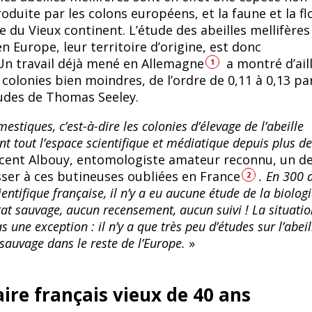
oduite par les colons européens, et la faune et la fl
le du Vieux continent. L’étude des abeilles mellifères
n Europe, leur territoire d’origine, est donc
Un travail déjà mené en Allemagne
a montré d’ail
1
 colonies bien moindres, de l’ordre de 0,11 à 0,13 pa
udes de Thomas Seeley.
estiques, c’est-à-dire les colonies d’élevage de l’abeille
nt tout l’espace scientifique et médiatique depuis plus d
ncent Albouy, entomologiste amateur reconnu, un d
esser à ces butineuses oubliées en France
. En 300 
2
entifique française, il n’y a eu aucune étude de la biolog
tat sauvage, aucun recensement, aucun suivi ! La situatio
s une exception : il n’y a que très peu d’études sur l’abeil
t sauvage dans le reste de l’Europe.
»
ire français vieux de 40 ans