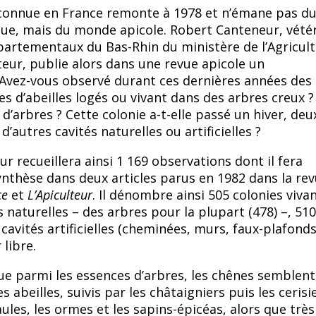
 connue en France remonte à 1978 et n’émane pas d
ique, mais du monde apicole. Robert Canteneur, vétér
partementaux du Bas-Rhin du ministère de l’Agricult
eur, publie alors dans une revue apicole un
 Avez-vous observé durant ces dernières années des
s d’abeilles logés ou vivant dans des arbres creux 
d’arbres ? Cette colonie a-t-elle passé un hiver, deu
 d’autres cavités naturelles ou artificielles ?
r recueillera ainsi 1 169 observations dont il fera
synthèse dans deux articles parus en 1982 dans la re
ce
et
L’Apiculteur
. Il dénombre ainsi 505 colonies viva
 naturelles – des arbres pour la plupart (478) –, 510
cavités artificielles (cheminées, murs, faux-plafond
 libre.
 que parmi les essences d’arbres, les chênes semblent
s abeilles, suivis par les châtaigniers puis les cerisi
aules, les ormes et les sapins-épicéas, alors que trè