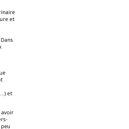
u
inaire
ure et
? Dans
x
vue
nt
s…) et
 avoir
ers-
s peu