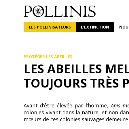
POLLINIS
ONG indépendante qui milite pour la protection d
LES POLLINISATEURS
L’EXTINCTION
NOU
Aller
au
contenu
principal
PROTÉGER LES ABEILLES
LES ABEILLES ME
TOUJOURS TRÈS P
Avant d’être élevée par l’homme,
Apis me
colonies vivant dans la nature, et non da
mœurs de ces colonies sauvages demeurent