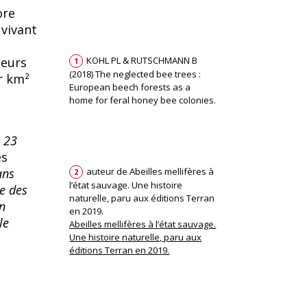
ore
 vivant
leurs
KOHL PL & RUTSCHMANN B
1
(2018) The neglected bee trees :
r km²
European beech forests as a
home for feral honey bee colonies.
e 23
es
ans
auteur de Abeilles mellifères à
2
l’état sauvage. Une histoire
ie des
naturelle, paru aux éditions Terran
n
en 2019.
le
Abeilles mellifères à l’état sauvage.
Une histoire naturelle, paru aux
éditions Terran en 2019.