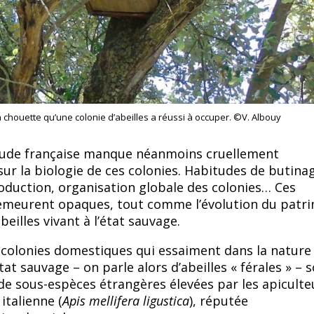
r à chouette qu’une colonie d’abeilles a réussi à occuper. ©V. Albouy
tude française manque néanmoins cruellement
sur la biologie de ces colonies. Habitudes de butina
duction, organisation globale des colonies… Ces
emeurent opaques, tout comme l’évolution du patr
eilles vivant à l’état sauvage.
s colonies domestiques qui essaiment dans la nature
tat sauvage – on parle alors d’abeilles « férales » – 
de sous-espèces étrangères élevées par les apiculte
italienne (
Apis mellifera ligustica
), réputée