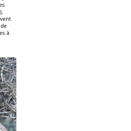
es
),
èvent
 de
es à