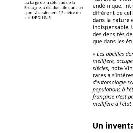
au large de la côte sud de la
endémique, intr
Bretagne, a élu domicile dans un
diffèrent de cel
ajonc à seulement 1,5 mètre du
sol. ©POLLINIS
dans la nature e
indispensable. 
des densités de
que dans les ét
«
Les abeilles dom
mellifère, occupe
siècles
, note Vi
rares à s’intér
d’entomologie sci
populations à l’é
française n’est pa
mellifère à l’éta
Un inventa