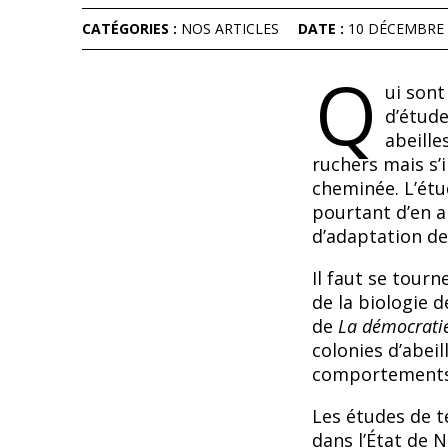
CATÉGORIES :
NOS ARTICLES
DATE :
10 DÉCEMBRE 
Q
ui sont
d’étude
abeille
ruchers mais s’
cheminée. L’étu
pourtant d’en a
d’adaptation de
Il faut se tourn
de la biologie d
de
La démocratie
colonies d’abei
comportements
Les études de t
dans l’État de