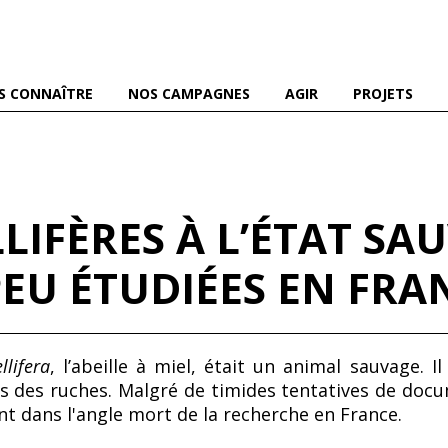
es abeilles domestiques et sauvages, et pour une agriculture
S CONNAÎTRE
NOS CAMPAGNES
AGIR
PROJETS
LLIFÈRES À L’ÉTAT SA
EU ÉTUDIÉES EN FRA
llifera
, l’abeille à miel, était un animal sauvage. 
ns des ruches. Malgré de timides tentatives de docu
 dans l'angle mort de la recherche en France.