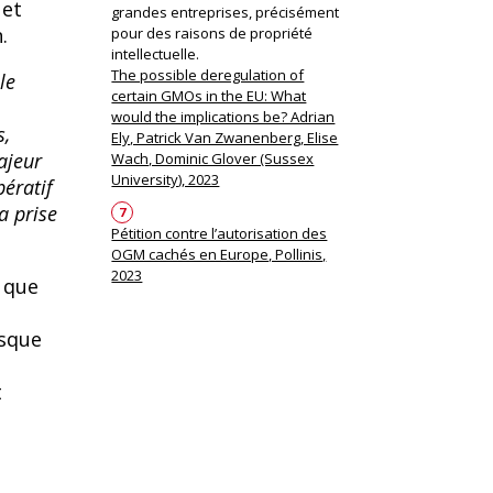
 et
grandes entreprises, précisément
.
pour des raisons de propriété
intellectuelle.
The possible deregulation of
le
certain GMOs in the EU: What
would the implications be? Adrian
s,
Ely, Patrick Van Zwanenberg, Elise
ajeur
Wach, Dominic Glover (Sussex
University), 2023
pératif
la
prise
7
Pétition contre l’autorisation des
OGM cachés en Europe, Pollinis,
2023
t que
isque
t