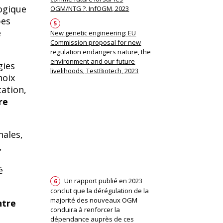
logique
OGM/NTG ?, InfOGM, 2023
pes
5
e
New genetic engineering: EU
Commission proposal for new
regulation endangers nature, the
environment and our future
gies
livelihoods, TestBiotech, 2023
hoix
ation,
re
nales,
,
é
Un rapport publié en 2023
6
conclut que la dérégulation de la
majorité des nouveaux OGM
ntre
conduira à renforcer la
dépendance auprès de ces