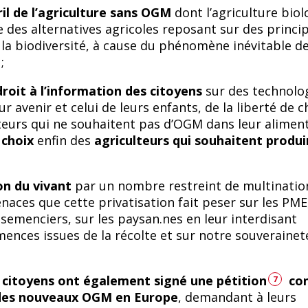
il de l’agriculture sans OGM
dont l’agriculture bio
e des alternatives agricoles reposant sur des princi
la biodiversité, à cause du phénomène inévitable d
;
roit à l’information des citoyens
sur des technolo
r avenir et celui de leurs enfants, de la liberté de c
urs qui ne souhaitent pas d’OGM dans leur aliment
 choix
enfin des
agriculteurs qui souhaitent produi
on du vivant
par un nombre restreint de multinatio
enaces que cette privatisation fait peser sur les PME
emenciers, sur les paysan.nes en leur interdisant
emences issues de la récolte et sur notre souverainet
 citoyens ont également signé une pétition
co
7
 des nouveaux OGM en Europe
, demandant à leurs