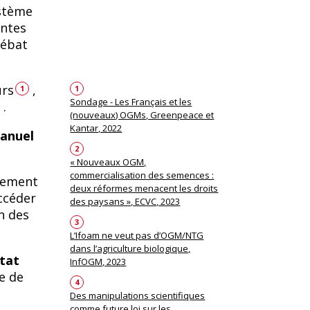
ystème
antes
débat
urs
,
1
1
Sondage - Les Français et les
.
(nouveaux) OGMs, Greenpeace et
Kantar, 2022
manuel
2
« Nouveaux OGM,
commercialisation des semences :
glement
deux réformes menacent les droits
ccéder
des paysans », ECVC, 2023
n des
3
L’Ifoam ne veut pas d’OGM/NTG
dans l’agriculture biologique,
tat
InfOGM, 2023
e de
4
Des manipulations scientifiques
comme future loi sur les