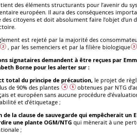
ntient des éléments structurants pour l’avenir du s
mentaire européen. Il aura des conséquences import
 des citoyens et doit absolument faire l’objet d’un 
toire.
glement est rejeté par la majorité des consommate
, par les semenciers et par la filière biologique
2
3
ons signataires demandent à être reçues par Em
beth Borne pour les alerter sur :
t total du principe de précaution,
le projet de rè
lus de 90% des plantes
obtenues par NTG d’a
4
5
ais et européen sans aucune procédure d’évaluatio
abilité et d’étiquetage ;
n de la clause de sauvegarde qui empêcherait un E
rdire une plante OGM/NTG
qui mènerait à une pert
tionale ;