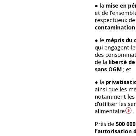
● la
mise en pér
et de l’ensembl
respectueux de 
contamination
● le
mépris du d
qui engagent leu
des consommate
de la
liberté de
sans OGM
; et
● la
privatisati
ainsi que les m
notamment les s
d’utiliser les s
alimentaire
.
6
Près de
500 000
l’autorisation