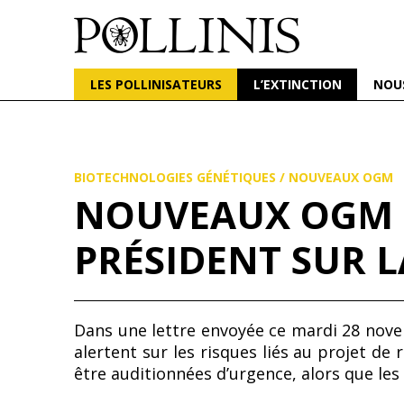
POLLINIS
ONG indépendante qui milite pour la protection d
LES POLLINISATEURS
L’EXTINCTION
NOU
Aller
au
contenu
principal
BIOTECHNOLOGIES GÉNÉTIQUES
/
NOUVEAUX OGM
NOUVEAUX OGM :
PRÉSIDENT SUR 
Dans une lettre envoyée ce mardi 28 nove
alertent sur les risques liés au projet 
être auditionnées d’urgence, alors que les 