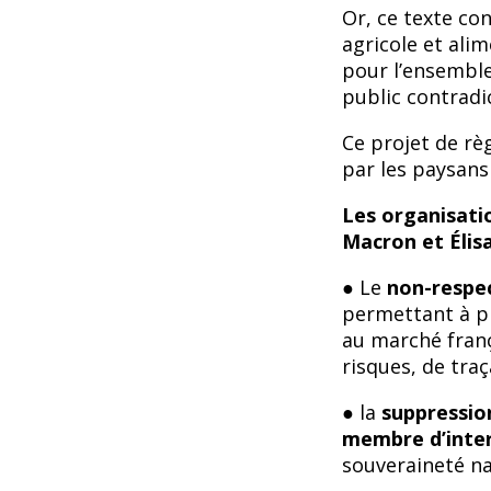
Or, ce texte co
agricole et ali
pour l’ensemble
public contradic
Ce projet de rè
par les paysans
Les organisati
Macron et Élisa
● Le
non-respec
permettant à p
au marché franç
risques, de traç
● la
suppressio
membre d’inte
souveraineté na