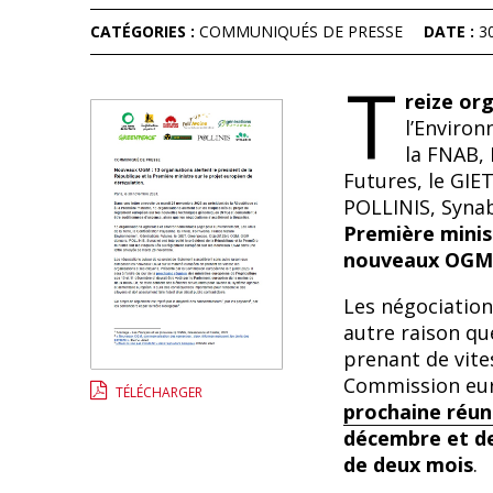
CATÉGORIES :
COMMUNIQUÉS DE PRESSE
DATE :
3
T
reize or
l’Environ
la FNAB,
Futures, le GI
POLLINIS, Syna
Première minist
nouveaux OGM
Les négociation
autre raison q
prenant de vites
Commission europ
TÉLÉCHARGER
prochaine réun
décembre et de
de deux mois
.