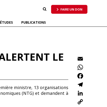
 qui respecte tous les pollinisateurs
FAIRE UN DON
ÉTUDES
PUBLICATIONS
ALERTENT LE
E
m
W
ai
h
F
l
at
ac
T
mière ministre, 13 organisations
s
e
el
Li
 génomiques (NTG) et demandent à
A
b
e
n
C
p
o