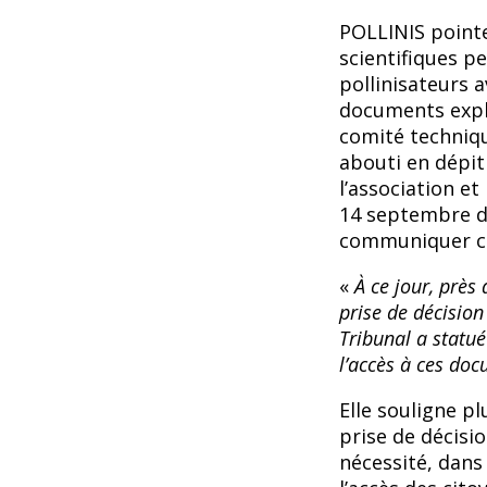
POLLINIS pointe 
scientifiques pe
pollinisateurs 
documents expli
comité techniqu
abouti en dépi
l’association e
14 septembre de
communiquer c
«
À ce jour, près
prise de décision
Tribunal a statué
l’accès à ces do
Elle souligne p
prise de décisi
nécessité, dans