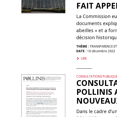
FAIT APPE
La Commission eur
documents expliqu
abeilles » et a fo
décision historiq
THÈME :
TRANSPARENCE E
DATE :
16 décembre 2022
LIRE
CONSULTATIONS PUBLIQU
CONSULTA
POLLINIS 
NOUVEAU
Dans le cadre d'u