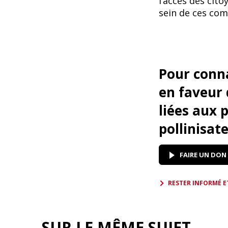
l’accès des cit
sein de ces com
Pour conna
en faveur 
liées aux 
pollinisat
FAIRE UN DON
RESTER INFORMÉ E
SUR LE MÊME SUJET