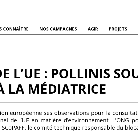
es abeilles domestiques et sauvages, et pour une agriculture
S CONNAÎTRE
NOS CAMPAGNES
AGIR
PROJETS
 L’UE : POLLINIS SO
 LA MÉDIATRICE
nion européenne ses observations pour la consultat
nnel de l’UE en matière d’environnement. L'ONG poi
SCoPAFF, le comité technique responsable du blocag