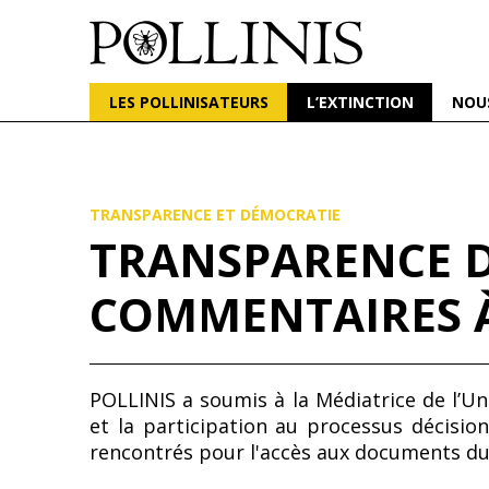
POLLINIS
ONG indépendante qui milite pour la protection d
LES POLLINISATEURS
L’EXTINCTION
NOU
Aller
au
contenu
principal
TRANSPARENCE ET DÉMOCRATIE
TRANSPARENCE DE
COMMENTAIRES À
POLLINIS a soumis à la Médiatrice de l’U
et la participation au processus décisio
rencontrés pour l'accès aux documents du 