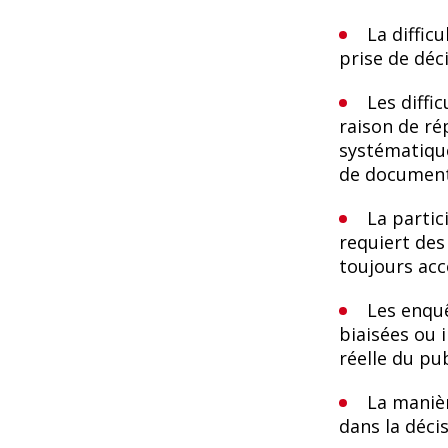
La diffic
prise de déc
Les diffi
raison de ré
systématique
de documents
La partic
requiert des
toujours acc
Les enquê
biaisées ou 
réelle du pub
La manièr
dans la déci