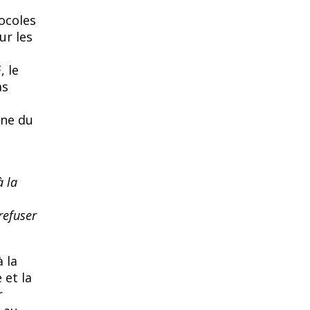
tocoles
ur les
 le
as
nne du
à la
refuser
 la
 et la
r