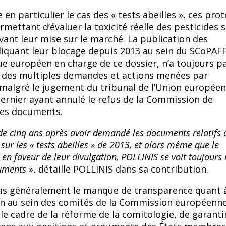
en particulier le cas des « tests abeilles », ces pro
rmettant d’évaluer la toxicité réelle des pesticides s
avant leur mise sur le marché. La publication des
quant leur blocage depuis 2013 au sein du SCoPAFF,
e européen en charge de ce dossier, n’a toujours p
t des multiples demandes et actions menées par
t malgré le jugement du tribunal de l’Union europée
rnier ayant annulé le refus de la Commission de
es documents.
 de cinq ans après avoir demandé les documents relatifs 
 sur les « tests abeilles » de 2013, et alors même que le
 en faveur de leur divulgation, POLLINIS se voit toujours 
cuments
», détaille POLLINIS dans sa contribution.
lus généralement le manque de transparence quant à
on au sein des comités de la Commission européenne
 le cadre de la réforme de la comitologie, de garanti