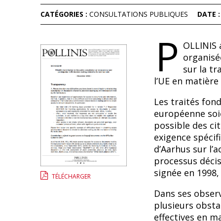
CATÉGORIES :
CONSULTATIONS PUBLIQUES
DATE 
P
OLLINIS a
organisée
sur la t
l’UE en matière
Les traités fon
européenne soie
possible des c
exigence spécif
d’Aarhus sur l’a
processus décis
signée en 1998, 
TÉLÉCHARGER
Dans ses observ
plusieurs obsta
effectives en m