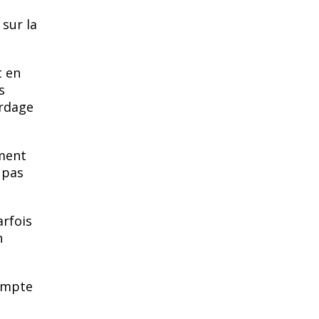
 sur la
t en
s
ardage
ement
 pas
arfois
n
compte