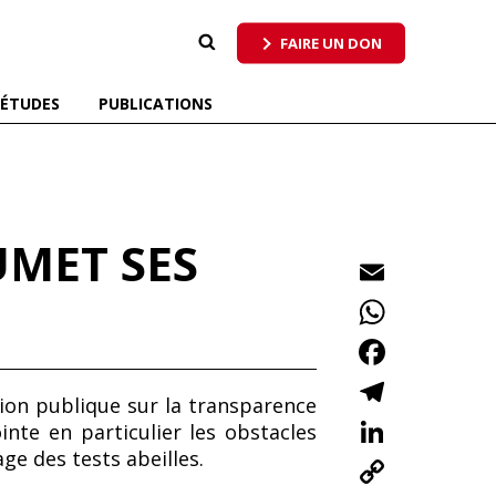
 qui respecte tous les pollinisateurs
FAIRE UN DON
ÉTUDES
PUBLICATIONS
UMET SES
E
m
W
ai
h
F
l
at
ac
T
ion publique sur la transparence
s
e
el
Li
nte en particulier les obstacles
A
b
e
n
e des tests abeilles.
C
p
o