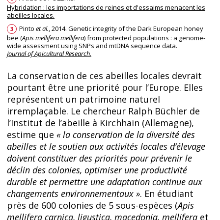
Hybridation : les importations de reines et d'essaims menacent les
abeilles locales.
Pinto
et al.
, 2014. Genetic integrity of the Dark European honey
3
bee (
Apis mellifera mellifera
) from protected populations : a genome-
wide assessment using SNPs and mtDNA sequence data.
Journal of Apicultural Research.
La conservation de ces abeilles locales devrait
pourtant être une priorité pour l’Europe. Elles
représentent un patrimoine naturel
irremplaçable. Le chercheur Ralph Büchler de
l’Institut de l’abeille à Kirchhain (Allemagne),
estime que
« la conservation de la diversité des
abeilles et le soutien aux activités locales d’élevage
doivent constituer des priorités pour prévenir le
déclin des colonies, optimiser une productivité
durable et permettre une adaptation continue aux
changements environnementaux »
. En étudiant
près de 600 colonies de 5 sous-espèces (
Apis
mellifera carnica, ligustica, macedonia, mellifera
et