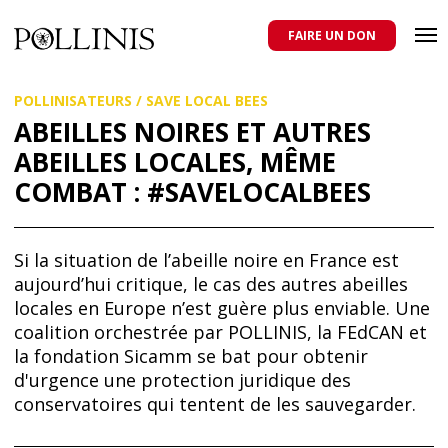
POLLINIS
ONG indépendante qui milite pour la protection des abeilles
domestiques et sauvages, et pour une agriculture qui respecte tous
FAIRE UN DON
les pollinisateurs
Aller
POLLINISATEURS
/
SAVE LOCAL BEES
au
contenu
ABEILLES NOIRES ET AUTRES
principal
ABEILLES LOCALES, MÊME
COMBAT : #SAVELOCALBEES
Si la situation de l’abeille noire en France est
aujourd’hui critique, le cas des autres abeilles
locales en Europe n’est guère plus enviable. Une
coalition orchestrée par POLLINIS, la FEdCAN et
la fondation Sicamm se bat pour obtenir
d'urgence une protection juridique des
conservatoires qui tentent de les sauvegarder.