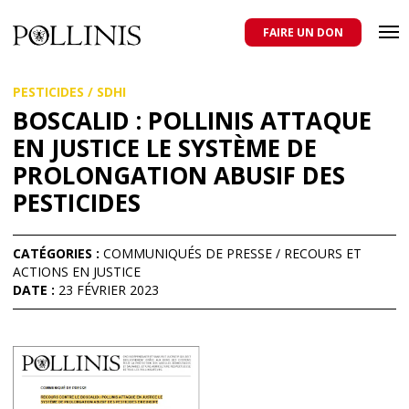
POLLINIS
ONG indépendante qui milite pour la protection des abeilles
domestiques et sauvages, et pour une agriculture qui respecte tous
FAIRE UN DON
les pollinisateurs
Aller
PESTICIDES
/
SDHI
au
contenu
BOSCALID : POLLINIS ATTAQUE
principal
EN JUSTICE LE SYSTÈME DE
PROLONGATION ABUSIF DES
PESTICIDES
CATÉGORIES :
COMMUNIQUÉS DE PRESSE
/
RECOURS ET
ACTIONS EN JUSTICE
DATE :
23 FÉVRIER 2023