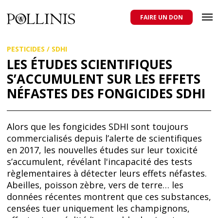
POLLINIS
ONG indépendante qui milite pour la protection des abeilles
domestiques et sauvages, et pour une agriculture qui respecte tous
FAIRE UN DON
les pollinisateurs
Aller
PESTICIDES
/
SDHI
au
contenu
LES ÉTUDES SCIENTIFIQUES
principal
S’ACCUMULENT SUR LES EFFETS
NÉFASTES DES FONGICIDES SDHI
Alors que les fongicides SDHI sont toujours
commercialisés depuis l’alerte de scientifiques
en 2017, les nouvelles études sur leur toxicité
s’accumulent, révélant l'incapacité des tests
règlementaires à détecter leurs effets néfastes.
Abeilles, poisson zèbre, vers de terre… les
données récentes montrent que ces substances,
censées tuer uniquement les champignons,