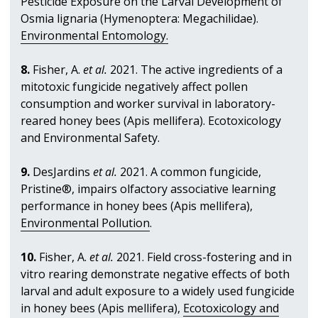
Pesticide Exposure on the Larval Development of
Osmia lignaria (Hymenoptera: Megachilidae).
Environmental Entomology.
8.
Fisher, A.
et al.
2021. The active ingredients of a
mitotoxic fungicide negatively affect pollen
consumption and worker survival in laboratory-
reared honey bees (Apis mellifera). Ecotoxicology
and Environmental Safety.
9.
DesJardins
et al.
2021. A common fungicide,
Pristine®, impairs olfactory associative learning
performance in honey bees (Apis mellifera),
Environmental Pollution
.
10.
Fisher, A.
et al.
2021. Field cross-fostering and in
vitro rearing demonstrate negative effects of both
larval and adult exposure to a widely used fungicide
in honey bees (Apis mellifera),
Ecotoxicology and