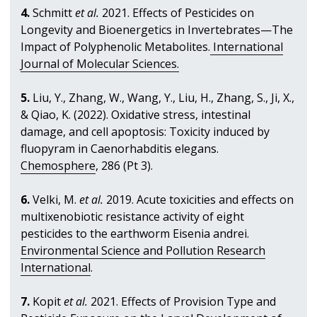
4.
Schmitt
et al.
2021. Effects of Pesticides on
Longevity and Bioenergetics in Invertebrates—The
Impact of Polyphenolic Metabolites.
International
Journal of Molecular Sciences.
5.
L
iu, Y., Zhang, W., Wang, Y., Liu, H., Zhang, S., Ji, X.,
& Qiao, K. (2022). Oxidative stress, intestinal
damage, and cell apoptosis: Toxicity induced by
fluopyram in Caenorhabditis elegans.
Chemosphere
, 286 (Pt 3).
6.
Velki, M.
et al.
2019. Acute toxicities and effects on
multixenobiotic resistance activity of eight
pesticides to the earthworm Eisenia andrei.
Environmental Science and Pollution Research
International
.
7.
Kopit
et al.
2021. Effects of Provision Type and