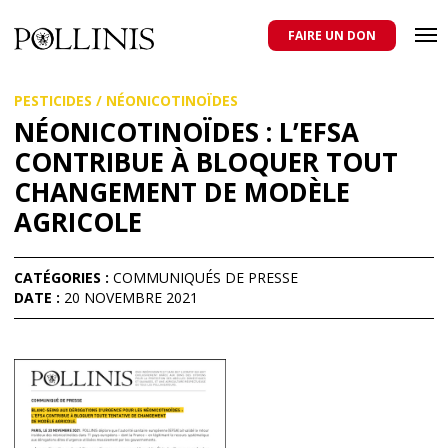
POLLINIS
ONG indépendante qui milite pour la protection des abeilles
domestiques et sauvages, et pour une agriculture qui respecte tous
FAIRE UN DON
les pollinisateurs
Aller
PESTICIDES
/
NÉONICOTINOÏDES
au
contenu
NÉONICOTINOÏDES : L’EFSA
principal
CONTRIBUE À BLOQUER TOUT
CHANGEMENT DE MODÈLE
AGRICOLE
CATÉGORIES :
COMMUNIQUÉS DE PRESSE
DATE :
20 NOVEMBRE 2021