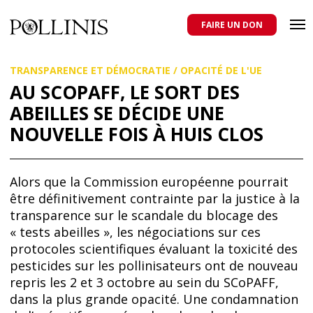
POLLINIS
ONG indépendante qui milite pour la protection des abeilles
domestiques et sauvages, et pour une agriculture qui respecte tous
FAIRE UN DON
les pollinisateurs
Aller
TRANSPARENCE ET DÉMOCRATIE
/
OPACITÉ DE L'UE
au
contenu
AU SCOPAFF, LE SORT DES
principal
ABEILLES SE DÉCIDE UNE
NOUVELLE FOIS À HUIS CLOS
Alors que la Commission européenne pourrait
être définitivement contrainte par la justice à la
transparence sur le scandale du blocage des
« tests abeilles », les négociations sur ces
protocoles scientifiques évaluant la toxicité des
pesticides sur les pollinisateurs ont de nouveau
repris les 2 et 3 octobre au sein du SCoPAFF,
dans la plus grande opacité. Une condamnation