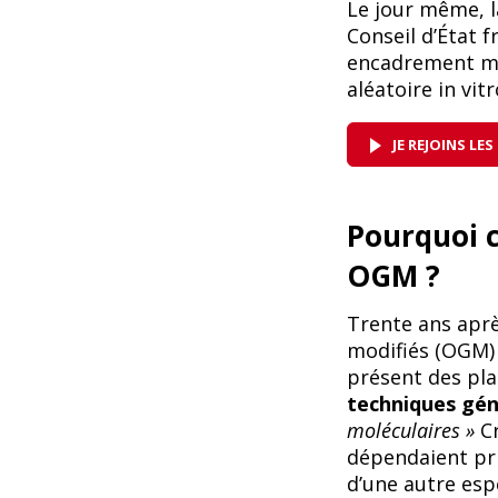
L
e jour même, l
Conseil d’État f
encadrement mo
aléatoire in vit
JE REJOINS L
Pourquoi c
OGM ?
Trente ans apr
modifiés (OGM) 
présent des pla
techniques gé
moléculaires »
Cr
dépendaient pri
d’une autre esp