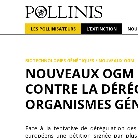
POLLINIS
ONG indépendante qui milite pour la protection d
LES POLLINISATEURS
L’EXTINCTION
NOU
Aller
au
contenu
principal
BIOTECHNOLOGIES GÉNÉTIQUES
/
NOUVEAUX OGM
NOUVEAUX OGM :
CONTRE LA DÉRÉ
ORGANISMES GÉ
Face à la tentative de dérégulation de
européens une pétition signée par plus