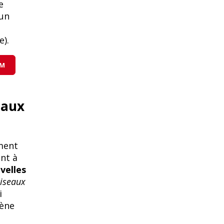
e
 un
e).
GM
eaux
ment
nt à
velles
ciseaux
i
gène