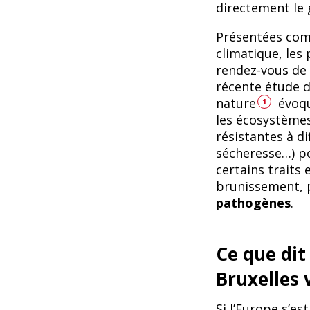
directement le
Présentées com
climatique, les
rendez-vous de
récente étude d
nature
évoqu
1
les écosystèmes
résistantes à di
sécheresse…) p
certains traits
brunissement, 
pathogènes
.
Ce que dit 
Bruxelles 
Si l’Europe s’e