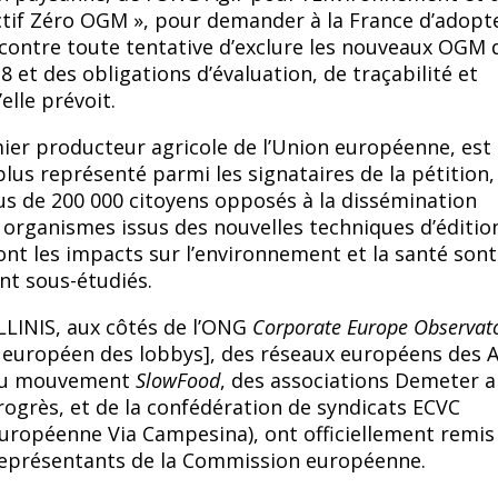
ectif Zéro OGM », pour demander à la France d’adopt
contre toute tentative d’exclure les nouveaux OGM d
8 et des obligations d’évaluation, de traçabilité et
elle prévoit.
ier producteur agricole de l’Union européenne, est
 plus représenté parmi les signataires de la pétition,
s de 200 000 citoyens opposés à la dissémination
 organismes issus des nouvelles techniques d’éditio
ont les impacts sur l’environnement et la santé sont
nt sous-étudiés.
OLLINIS, aux côtés de l’ONG
Corporate Europe Observat
 européen des lobbys], des réseaux européens des 
 du mouvement
SlowFood
, des associations Demeter a
ogrès, et de la confédération de syndicats ECVC
Européenne Via Campesina),
ont officiellement remis
 représentants de la Commission européenne.