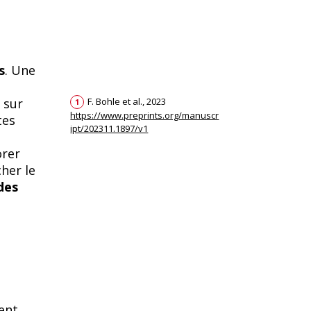
s
. Une
 sur
F. Bohle et al., 2023
1
https://www.preprints.org/manuscr
tes
ipt/202311.1897/v1
orer
her le
 des
ent