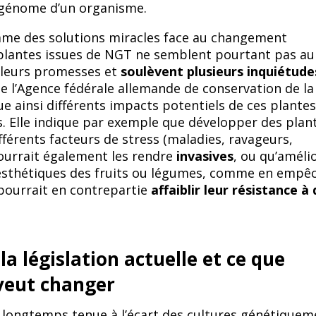
 génome d’un organisme.
me des solutions miracles face au changement
 plantes issues de NGT ne semblent pourtant pas au
 leurs promesses et
soulèvent plusieurs inquiétude
e l’Agence fédérale allemande de conservation de la
e ainsi différents impacts potentiels de ces plantes
. Elle indique par exemple que développer des plan
fférents facteurs de stress (maladies, ravageurs,
ourrait également les rendre
invasives
, ou qu’améli
 esthétiques des fruits ou légumes, comme en empêc
pourrait en contrepartie
affaiblir leur résistance à
la législation actuelle et ce que
veut changer
st longtemps tenue à l’écart des cultures génétiquem