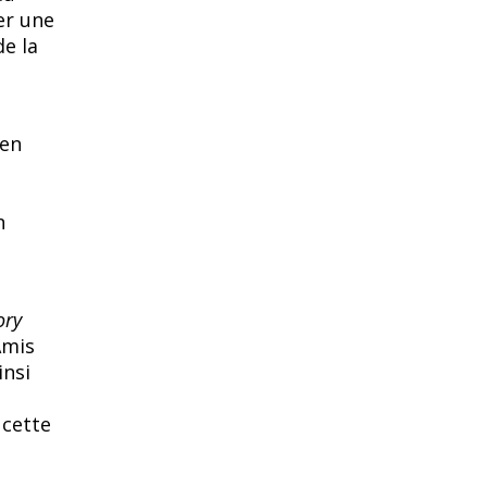
er une
e la
 en
n
ory
Amis
insi
 cette