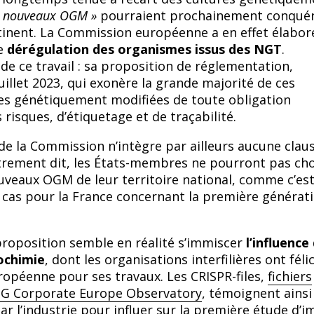
 nouveaux OGM »
pourraient prochainement conquéri
inent. La Commission européenne a en effet élabor
de
dérégulation des organismes issus des NGT
.
e ce travail : sa proposition de réglementation,
uillet 2023, qui exonère la grande majorité de ces
es génétiquement modifiées de toute obligation
 risques, d’étiquetage et de traçabilité.
de la Commission n’intègre par ailleurs aucune clau
rement dit, les États-membres ne pourront pas cho
ouveaux OGM de leur territoire national, comme c’es
 cas pour la France concernant la première générat
proposition semble en réalité s’immiscer
l’influence
rochimie
, dont les organisations interfilières ont félic
péenne pour ses travaux. Les CRISPR-files
,
fichiers
ONG Corporate Europe Observatory
, témoignent ainsi
ar l’industrie pour influer sur la première étude d’i