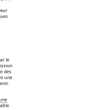
veur
ques
ar le
ission
le des
es une
enir.
’une
rable