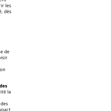
r les
é, dès
se de
isir
t
ion
 des
ité la
 des
mpact