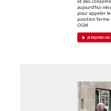
et des consomma
aujourd’hui néc
pour appeler le
position ferme 
OGM.
JE REJOINS L