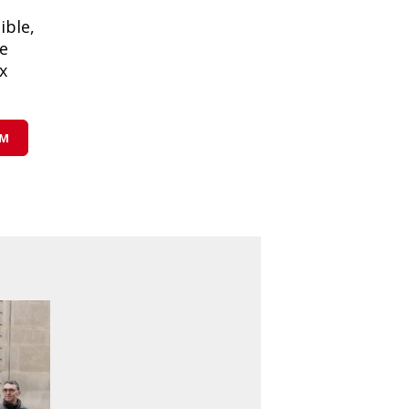
ible,
e
x
GM