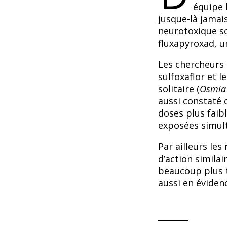
équipe l
jusque-là jamais
neurotoxique so
fluxapyroxad, u
Les chercheurs 
sulfoxaflor et l
solitaire (
Osmia 
aussi constaté q
doses plus faibl
exposées simul
Par ailleurs le
d’action simila
beaucoup plus t
aussi en évidenc