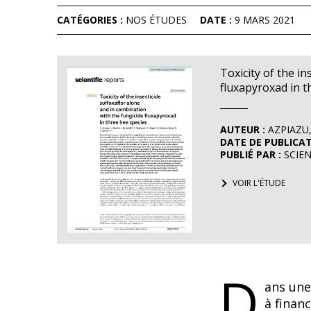
CATÉGORIES :
NOS ÉTUDES
DATE :
9 MARS 2021
Toxicity of the i
fluxapyroxad in t
AUTEUR :
AZPIAZU, 
DATE DE PUBLICAT
PUBLIÉ PAR :
SCIEN
VOIR L'ÉTUDE
D
ans une
à finan