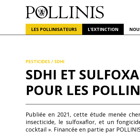
POLLINIS
ONG indépendante qui milite pour la protection d
LES POLLINISATEURS
L’EXTINCTION
NOU
Aller
au
contenu
principal
PESTICIDES
/
SDHI
SDHI ET SULFOXA
POUR LES POLLI
Publiée en 2021, cette étude menée cher
insecticide, le sulfoxaflor, et un fongic
cocktail ». Financée en partie par POLLINI