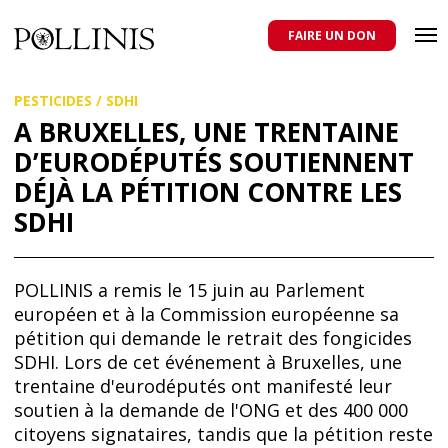
POLLINIS
ONG indépendante qui milite pour la protection des abeilles
domestiques et sauvages, et pour une agriculture qui respecte tous
FAIRE UN DON
les pollinisateurs
Aller
PESTICIDES
/
SDHI
au
contenu
A BRUXELLES, UNE TRENTAINE
principal
D’EURODÉPUTÉS SOUTIENNENT
DÉJÀ LA PÉTITION CONTRE LES
SDHI
POLLINIS a remis le 15 juin au Parlement
européen et à la Commission européenne sa
pétition qui demande le retrait des fongicides
SDHI. Lors de cet événement à Bruxelles, une
trentaine d'eurodéputés ont manifesté leur
soutien à la demande de l'ONG et des 400 000
citoyens signataires, tandis que la pétition reste