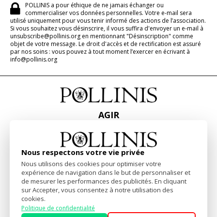
POLLINIS a pour éthique de ne jamais échanger ou
commercialiser vos données personnelles. Votre e-mail sera
utilisé uniquement pour vous tenir informé des actions de l’association.
Si vous souhaitez vous désinscrire, il vous suffira d'envoyer un e-mail à
unsubscribe@pollinis.org en mentionnant "Désinscription" comme
objet de votre message. Le droit d'accès et de rectification est assuré
par nos soins : vous pouvez à tout moment l’exercer en écrivant à
info@pollinis.org
AGIR
ACCUEIL
CONTACT
PRESSE
Nous respectons votre vie privée
RAPPORTS & BILANS
Nous utilisons des cookies pour optimiser votre
expérience de navigation dans le but de personnaliser et
de mesurer les performances des publicités. En cliquant
Facebook
Linkedin
Instagram
sur Accepter, vous consentez à notre utilisation des
cookies.
Politique de confidentialité
Mentions Légales
-
Politique de confidentialité