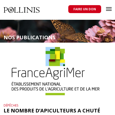
POLLINIS
ONG indépendante qui milite pour la protection des abeilles
domestiques et sauvages, et pour une agriculture qui respecte tous
FAIRE UN DON
les pollinisateurs
Aller
au
contenu
NOS PUBLICATIONS
principal
DÉPÊCHES
LE NOMBRE D’APICULTEURS A CHUTÉ